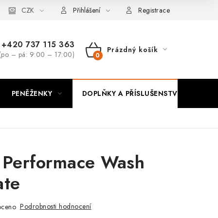
CZK
Přihlášení
Registrace
+420 737 115 363
Prázdný košík
(po – pá: 9:00 – 17:00)
NÁKUPNÍ
KOŠÍK
PENĚŽENKY
DOPLŇKY A PŘÍSLUŠENSTVÍ
PO
 Performace Wash
ate
Podrobnosti hodnocení
oceno