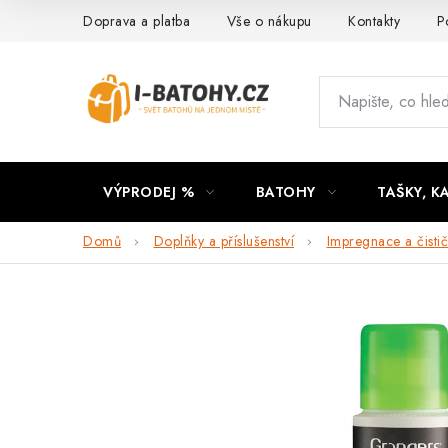
Přejít
Doprava a platba
Vše o nákupu
Kontakty
P
na
obsah
VÝPRODEJ %
BATOHY
TAŠKY, K
Domů
Doplňky a příslušenství
Impregnace a čisti