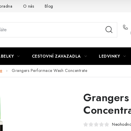
oradna
O nás
Blog
ABELKY
CESTOVNÍ ZAVAZADLA
LEDVINKY
če
Grangers Performace Wash Concentrate
Grangers
Concentr
Neohodn