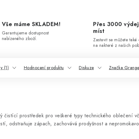
Vše máme SKLADEM!
Přes 3000 výdej
míst
Garantujeme dostupnost
nabízeného zboží.
Zastavit se můžete také
na nakteré z našich po
y (1)
Hodnocení produktu
Diskuze
Značka Grange
ý čistící prostředek pro veškeré typy technického oblečení 
tí, odstraňuje zápach, zachovává prodyšnost a nepromokavos