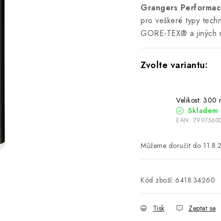
Grangers Performac
pro veškeré typy tec
GORE-TEX® a jiných n
Velikost: 300 
Skladem
EAN:
7997560
11.8.
Kód zboží:
6418.34260
Tisk
Zeptat se