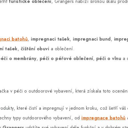
etřit
turistické oblečení
, Grangers nabízí širokou škálu pro
gnaci batohů
,
impregnaci tašek
,
impregnaci bund
,
impre
ění tašek
,
čištění obuvi
a oblečení.
péči o membrány
,
péči o péřové oblečení
,
péči o vlnu
a d
čka v péči o outdoorové vybavení, která získala toto oceněn
dukty, které čistí a impregnují v jednom kroku, což šetří váš 
echny typy outdoorového vybavení, od
impregnace batohů
ty
Grangers
udržíte své vybavení déle funkční a v dobrém sta