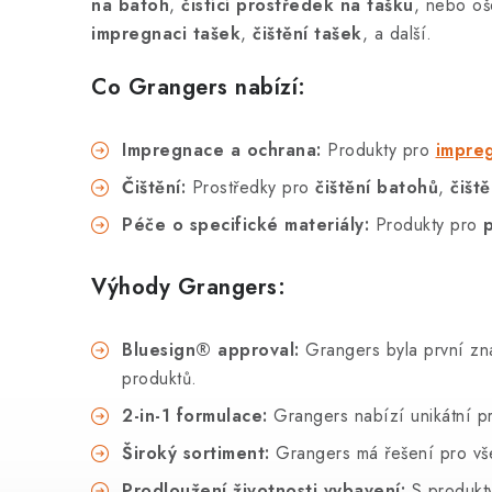
na batoh
,
čistící prostředek na tašku
, nebo oš
impregnaci tašek
,
čištění tašek
, a další.
Co Grangers nabízí:
Impregnace a ochrana:
Produkty pro
impre
Čištění:
Prostředky pro
čištění batohů
,
čišt
Péče o specifické materiály:
Produkty pro
Výhody Grangers:
Bluesign® approval:
Grangers byla první zna
produktů.
2-in-1 formulace:
Grangers nabízí unikátní pro
Široký sortiment:
Grangers má řešení pro vš
Prodloužení životnosti vybavení:
S produk