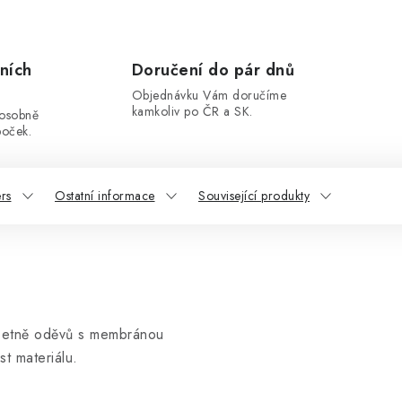
ních
Doručení do pár dnů
Objednávku Vám doručíme
kamkoliv po ČR a SK.
 osobně
boček.
rs
Ostatní informace
Související produkty
včetně oděvů s membránou
t materiálu.