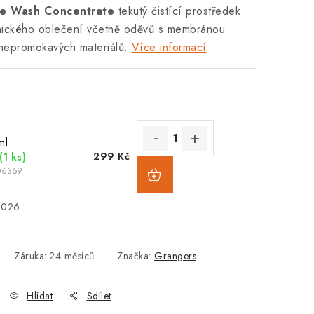
e Wash Concentrate
tekutý čistící prostředek
hnického oblečení včetně oděvů s membránou
epromokavých materiálů.
Více informací
ml
299 Kč
(1 ks)
06359
2026
Záruka
:
24 měsíců
Značka:
Grangers
Hlídat
Sdílet