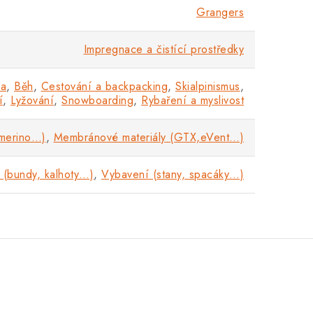
Grangers
Impregnace a čistící prostředky
ka
,
Běh
,
Cestování a backpacking
,
Skialpinismus
,
í
,
Lyžování
,
Snowboarding
,
Rybaření a myslivost
(merino…)
,
Membránové materiály (GTX,eVent…)
 (bundy, kalhoty…)
,
Vybavení (stany, spacáky…)