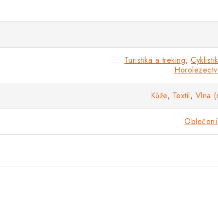
Turistika a treking
,
Cyklisti
Horolezectv
Kůže
,
Textil
,
Vlna 
Oblečení