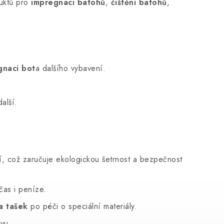
duktů pro
impregnaci batohů
,
čištění batohů
,
gnaci bot
a dalšího vybavení.
alší.
í, což zaručuje ekologickou šetrnost a bezpečnost
čas i peníze.
a tašek
po péči o speciální materiály.
vu.