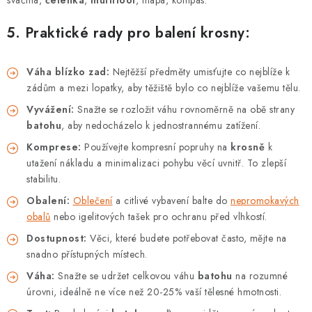
svačina,
čelenka
,
multitool
, mapa, kompas.
5. Praktické rady pro balení krosny:
Váha blízko zad:
Nejtěžší předměty umisťujte co nejblíže k
zádům a mezi lopatky, aby těžiště bylo co nejblíže vašemu tělu.
Vyvážení:
Snažte se rozložit váhu rovnoměrně na obě strany
batohu
, aby nedocházelo k jednostrannému zatížení.
Komprese:
Používejte kompresní popruhy na
krosně
k
utažení nákladu a minimalizaci pohybu věcí uvnitř. To zlepší
stabilitu.
Obalení:
Oblečení
a citlivé vybavení balte do
nepromokavých
obalů
nebo igelitových tašek pro ochranu před vlhkostí.
Dostupnost:
Věci, které budete potřebovat často, mějte na
snadno přístupných místech.
Váha:
Snažte se udržet celkovou váhu
batohu
na rozumné
úrovni, ideálně ne více než 20-25% vaší tělesné hmotnosti.