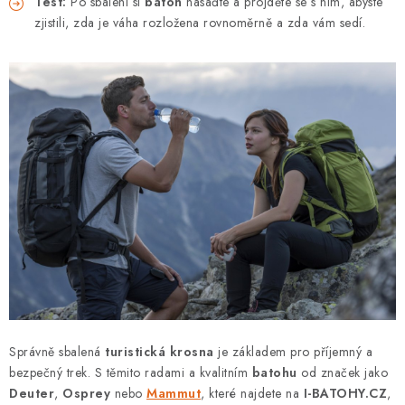
Test:
Po sbalení si
batoh
nasaďte a projděte se s ním, abyste
zjistili, zda je váha rozložena rovnoměrně a zda vám sedí.
Správně sbalená
turistická krosna
je základem pro příjemný a
bezpečný trek. S těmito radami a kvalitním
batohu
od značek jako
Deuter
,
Osprey
nebo
Mammut
, které najdete na
I-BATOHY.CZ
,