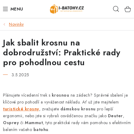
Přejít
Hleda
na
obsah
Novinky
VÝPRODEJ %
Jak sbalit krosnu na
BATOHY
dobrodružství: Praktické rady
TAŠKY, KABELKY
pro pohodlnou cestu
CESTOVNÍ ZAVAZADLA
3.5.2025
LEDVINKY
Plánujete vícedenní trek s
krosnou
na zádech? Správné sbalení je
klíčové pro pohodlí a vyváženost nákladu. Ať už jste majitelem
PENĚŽENKY
turistické krosny
, zvažujete
dámskou krosnu
pro lepší
ergonomii, nebo jste si vybrali osvědčenou značku jako
Deuter
,
DOPLŇKY A PŘÍSLUŠENSTVÍ
Osprey
či
Mammut
, tyto praktické rady vám pomohou s efektivním
balením vašeho
batohu
.