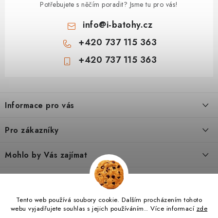
Potřebujete s něčím poradit? Jsme tu pro vás!
info
@
i-batohy.cz
+420 737 115 363
+420 737 115 363
Z
á
Informace pro vás
p
a
Doprava a platba
Pro zákazníky
t
Vše o nákupu
í
Podmínky ochrany osobní údaje
Mohlo by Vás zajímat
Kontakty
Obchodní podmínky
Dárkové poukazy
Tipy a rady
Poradna
Reklamační řád
Hodnocení obchodu
O nás
Jak vybrat turistický batoh pro dítě 6–8 let
I-SPORTS.CZ
Nábytek VALMO
I-BATOHY.CZ
Tento web používá soubory cookie. Dalším procházením tohoto
Výměna a vrácení zboží
webu vyjadřujete souhlas s jejich používáním.. Více informací
zde
Výhody registrace
Blog