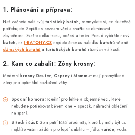
PODLE AKTIVITY
1. Plánování a příprava:
ZNAČKY
Než začnete balit svůj
turistický batoh
, promyslete si, co skutečně
potřebujete. Sepište si seznam věcí a snažte se eliminovat
Doprava a platba
Vše o nákupu
Kontakty
Poradna
zbytečnosti. Zvažte délku treku, počasí a terén. Pokud vybíráte nový
batoh
O nás
, na
Blog
I-BATOHY.CZ
najdete širokou nabídku
batohů
včetně
dámských batohů
a
turistických batohů
různých velikostí.
2. Kam co zabalit: Zóny krosny:
Moderní
krosny Deuter
,
Osprey
i
Mammut
mají promyšlené
zóny pro optimální rozložení váhy:
Spodní komora:
Ideální pro lehké a objemné věci, které
nebudete potřebovat během dne – spacák, náhradní oblečení
na spaní.
Střední část:
Sem patří těžší předměty, které by měly být co
nejblíže vašim zádům pro lepší stabilitu – jídlo,
vařiče
, voda.