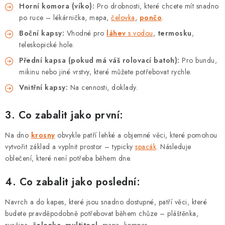
Horní komora (víko):
Pro drobnosti, které chcete mít snadno
po ruce – lékárnička, mapa,
čelovka
,
pončo
.
Boční kapsy:
Vhodné pro
láhev
s vodou
,
termosku
,
teleskopické hole.
Přední kapsa (pokud má váš rolovací batoh):
Pro bundu,
mikinu nebo jiné vrstvy, které můžete potřebovat rychle.
Vnitřní kapsy:
Na cennosti, doklady.
3. Co zabalit jako první:
Na dno
krosny
obvykle patří lehké a objemné věci, které pomohou
vytvořit základ a vyplnit prostor – typicky
spacák
. Následuje
oblečení, které není potřeba během dne.
4. Co zabalit jako poslední:
Navrch a do kapes, které jsou snadno dostupné, patří věci, které
budete pravděpodobně potřebovat během chůze – pláštěnka,