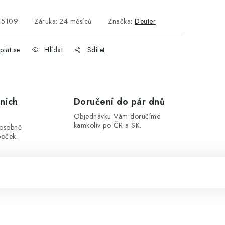
15109
Záruka
:
24 měsíců
Značka:
Deuter
ptat se
Hlídat
Sdílet
ních
Doručení do pár dnů
Objednávku Vám doručíme
kamkoliv po ČR a SK.
 osobně
boček.