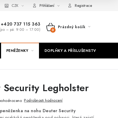
CZK
Přihlášení
Registrace
+420 737 115 363
Prázdný košík
(po – pá: 9:00 – 17:00)
NÁKUPNÍ
KOŠÍK
PENĚŽENKY
DOPLŇKY A PŘÍSLUŠENSTVÍ
PO
 Security Legholster
Podrobnosti hodnocení
eohodnoceno
 peněženka na nohu Deuter Security
mi praktická peněženka pod nohavici, která zajistí