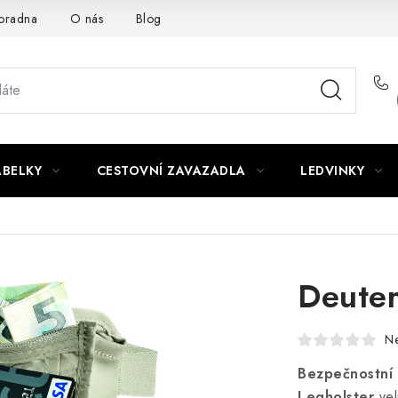
oradna
O nás
Blog
ABELKY
CESTOVNÍ ZAVAZADLA
LEDVINKY
Deuter
N
Bezpečnostní
Legholster
vel