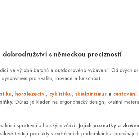
 dobrodružství s německou precizností
adicí ve výrobě batohů a outdoorového vybavení. Od svých s
e synonymem pro kvalitu, inovace a funkčnost.
stiku
,
horolezectví
,
cyklistiku
,
skialpinismus
a
cestování
.
plňky.
Důraz je kladen na ergonomický design, kvalitní materiá
nálními sportovci a horskými vůdci.
Jejich poznatky a zkuše
álové testují produkty v extrémních podmínkách a pomáhají zaji