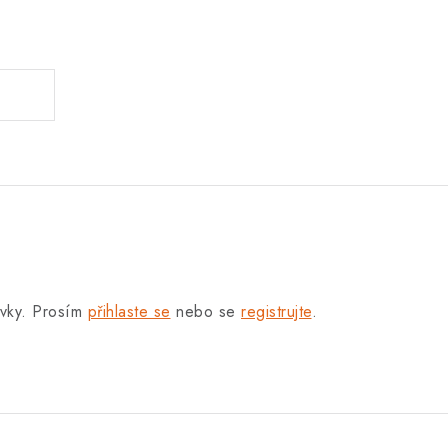
.
.
ěvky. Prosím
přihlaste se
nebo se
registrujte
.