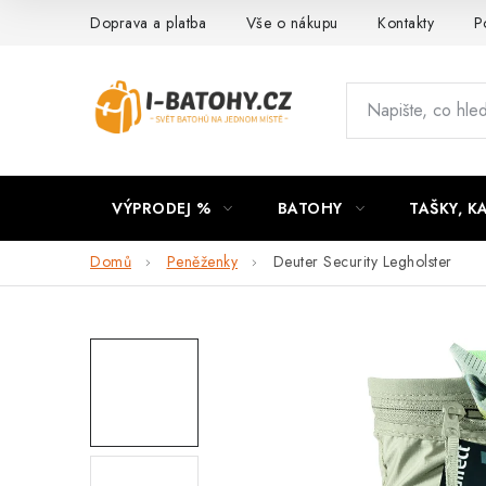
Přejít
Doprava a platba
Vše o nákupu
Kontakty
P
na
obsah
VÝPRODEJ %
BATOHY
TAŠKY, K
Domů
Peněženky
Deuter Security Legholster