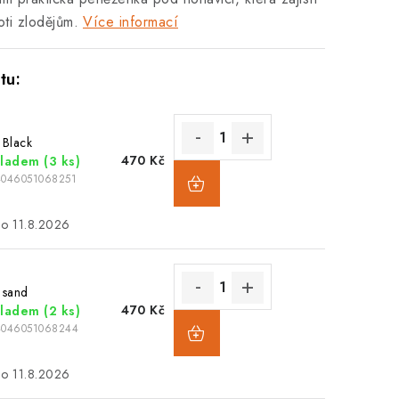
oti zlodějům.
Více informací
 Black
470 Kč
kladem
(3 ks)
4046051068251
11.8.2026
 sand
470 Kč
kladem
(2 ks)
4046051068244
11.8.2026