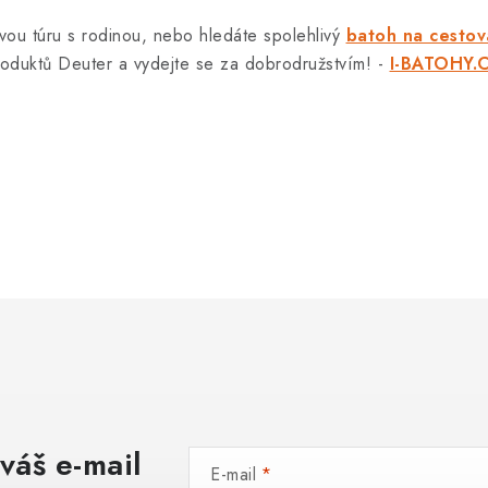
vou túru s rodinou, nebo hledáte spolehlivý
batoh na cestov
roduktů Deuter a vydejte se za dobrodružstvím! -
I-BATOHY.
váš e-mail
E-mail