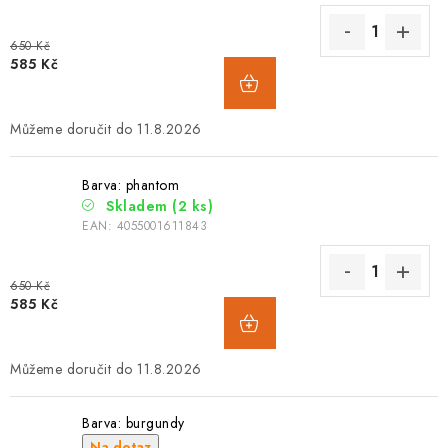
650 Kč
585 Kč
11.8.2026
Barva: phantom
Skladem
(2 ks)
EAN:
4055001611843
650 Kč
585 Kč
11.8.2026
Barva: burgundy
Na dotaz