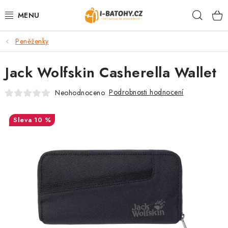
Přejít
Hleda
na
obsah
Peněženky
VÝPRODEJ %
Jack Wolfskin Casherella Wallet
BATOHY
Podrobnosti hodnocení
Neohodnoceno
TAŠKY, KABELKY
10 %
CESTOVNÍ ZAVAZADLA
LEDVINKY
PENĚŽENKY
DOPLŇKY A PŘÍSLUŠENSTVÍ