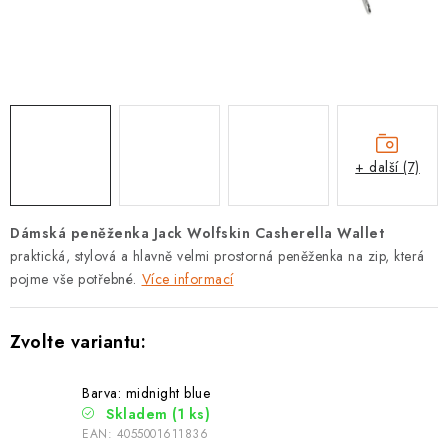
PODLE AKTIVITY
ZNAČKY
Doprava a platba
Vše o nákupu
Kontakty
Poradna
O nás
Blog
+ další (7)
Dámská peněženka Jack Wolfskin Casherella Wallet
praktická, stylová a hlavně velmi prostorná peněženka na zip, která
pojme vše potřebné.
Více informací
Barva: midnight blue
Skladem
(1 ks)
EAN:
4055001611836