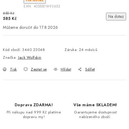
EAN:
4055001893652
650 Kč
Na dotaz
585 Kč
17.8.2026
Kód zboží:
3440.23048
Záruka
:
24 měsíců
Značka:
Jack Wolfskin
Tisk
Zeptat se
Hlídat
Sdílet
Doprava ZDARMA!
Vše máme SKLADEM!
Při nákupu nad 999 Kč platíme
Garantujeme dostupnost
dopravu my!
nabízeného zboží.