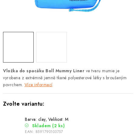
PODLE AKTIVITY
ZNAČKY
Doprava a platba
Vše o nákupu
Kontakty
Poradna
O nás
Blog
Vložka do spacáku Boll Mummy Liner
ve tvaru mumie je
vyrobena z extrémně jemně tkané polyesterové látky s broušeným
povrchem.
Více informací
Barva: clay, Velikost: M
Skladem
(2 ks)
EAN:
8591790103757