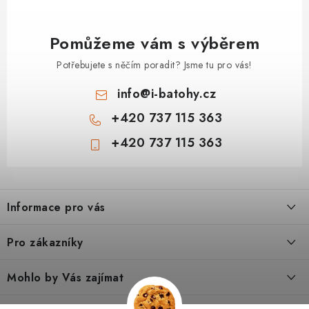
Pomůžeme vám s výběrem
Potřebujete s něčím poradit? Jsme tu pro vás!
info
@
i-batohy.cz
+420 737 115 363
+420 737 115 363
Z
á
Informace pro vás
p
a
Doprava a platba
Pro zákazníky
t
Vše o nákupu
í
Podmínky ochrany osobní údaje
Mohlo by Vás zajímat
Kontakty
Obchodní podmínky
Dárkové poukazy