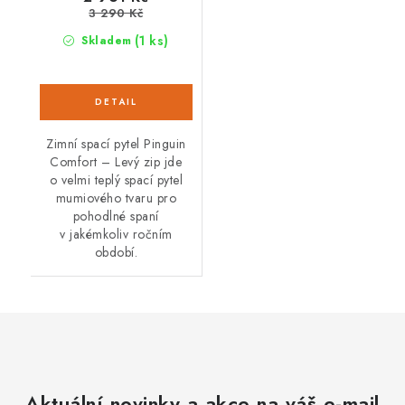
3 290 Kč
(1 ks)
Skladem
Zimní spací pytel Pinguin
Comfort – Levý zip jde
o velmi teplý spací pytel
mumiového tvaru pro
pohodlné spaní
v jakémkoliv ročním
období.
Aktuální novinky a akce na váš e-mail