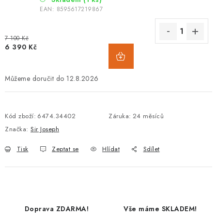
EAN:
8595617219867
7 100 Kč
6 390 Kč
12.8.2026
Kód zboží:
6474.34402
Záruka
:
24 měsíců
Značka:
Sir Joseph
Tisk
Zeptat se
Hlídat
Sdílet
Doprava ZDARMA!
Vše máme SKLADEM!