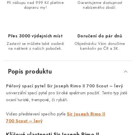
Při nákupu nad 999 Kč platíme
Garantujeme dostupnost
dopravu my!
nabízeného zboží.
Přes 3000 výdejních míst
Doručení do pár dnů
Zastavit se můžete také osobně
Objednávku Vám doručíme
na nakteré z našich poboček.
kamkoliv po ČR a SK.
Popis produktu
Péřový spací pytel Sir Joseph Rimo II 700 Scout – levý
univerzální spací pytel pro široké spektrum použití. Tento typ jistě
ocení turisté, trempové, či rybáři.
Video představení spacího pytle
Sir Joseph Rimo II
700 Scout – levý
Klíčové vlastnosti
Sir Joseph Rimo II