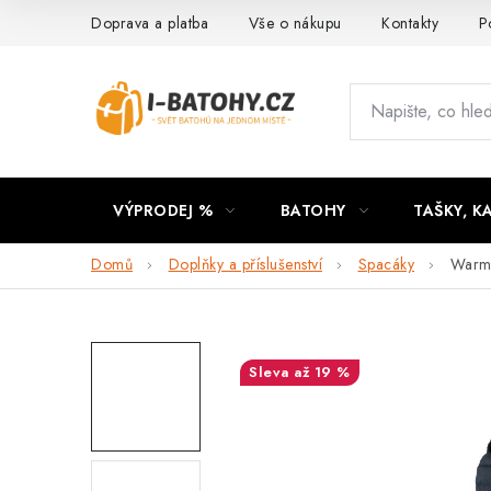
Přejít
Doprava a platba
Vše o nákupu
Kontakty
P
na
obsah
VÝPRODEJ %
BATOHY
TAŠKY, K
Domů
Doplňky a příslušenství
Spacáky
Warmp
až 19 %