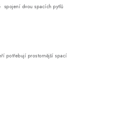
é spojení dvou spacích pytlů
ří potřebují prostornější spací