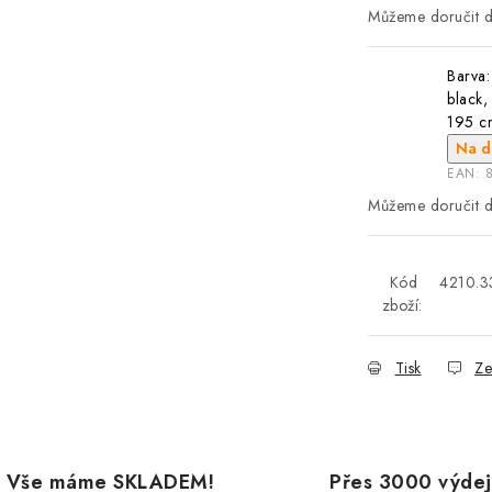
Barva:
black, 
195 c
Na d
EAN:
Kód
4210.3
zboží:
Tisk
Ze
Vše máme SKLADEM!
Přes 3000 výdej