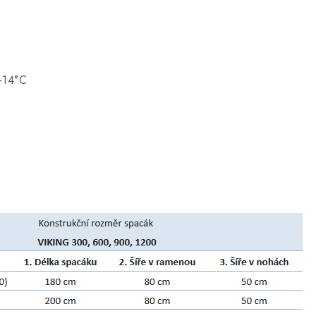
–14°C