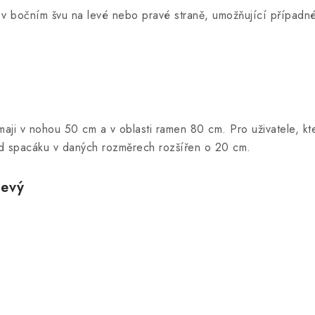
v bočním švu na levé nebo pravé straně, umožňující případn
maji v nohou 50 cm a v oblasti ramen 80 cm. Pro uživatele, kte
od spacáku v daných rozměrech rozšířen o 20 cm.
levý