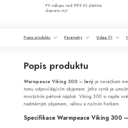
Při nákupu nad 999 Kč platíme
dopravu my!
Popis produktu
Parametry
Videa (1)
Popis produktu
Warmpeace Viking 300 – levý
je nováčkem mez
tomu odpovídajícím objemem. Jeho vznik je umo
množstvím péřové náplně. Viking 300 si najde své 
nadměrným objemem, váhou a nočním horkem.
Specifikace
War­mpeace Viking 300 –