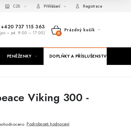
CZK
Přihlášení
Registrace
+420 737 115 363
Prázdný košík
(po – pá: 9:00 – 17:00)
NÁKUPNÍ
KOŠÍK
PENĚŽENKY
DOPLŇKY A PŘÍSLUŠENSTVÍ
PO
eace Viking 300 -
Podrobnosti hodnocení
eohodnoceno