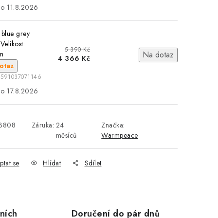
11.8.2026
 blue grey
Velikost:
5 390 Kč
m
Na dotaz
4 366 Kč
otaz
8591037071146
17.8.2026
3808
Záruka
:
24
Značka:
měsíců
Warmpeace
ptat se
Hlídat
Sdílet
ních
Doručení do pár dnů