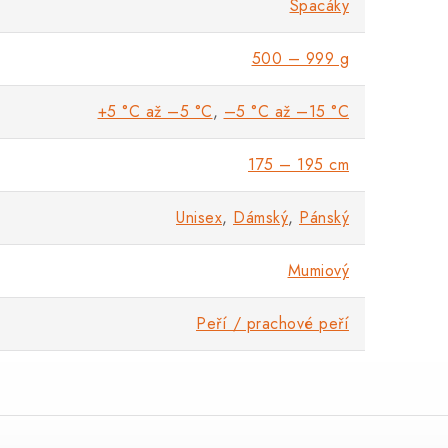
Spacáky
500 – 999 g
+5 °C až –5 °C
,
–5 °C až –15 °C
175 – 195 cm
Unisex
,
Dámský
,
Pánský
Mumiový
Peří / prachové peří