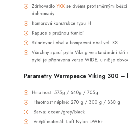
Zdrhovadlo
YKK
se dvěma protisměrnými běžci 
dohromady
Komorová konstrukce typu H
Kapuce s pružnou tkanicí
Skladovací obal a kompresní obal vel. XS
Všechny spací pytle Viking ve standardní šíří 
pytel je připravena verze WIDE, u niž je obv
Parametry
War­mpeace Viking 300 – 
Hmotnost: 575g / 640g / 705g
Hmotnost náplně: 270 g / 300 g / 330 g
Barva: ocean/grey/black
Vnější materiál: Loft Nylon DWR+