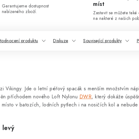
míst
Garantujeme dostupnost
nabízeného zboží.
Zastavit se můžete také
na nakteré z našich po
Hodnocení produktu
Diskuze
Související produkty
P
i Vikingy. Jde o letní péřový spacák s menším množstvím nápl
žněn příchodem nového Loft Nylonu
DWR
, který dokáže úspěš
místo v batozích, lodních pytlech i na nosičích kol a nebude 
 levý