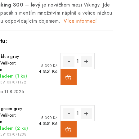
king 300
–
levý
je nováčkem mezi Vikingy. Jde
spacák s menším množstvím náplně a velice nízkou
mu odpovídajícím objemem.
Více informací
 blue grey
Velikost:
5 390 Kč
m
4 851 Kč
kladem
(1 ks)
8591037071122
11.8.2026
 green grey
Velikost:
5 390 Kč
m
4 851 Kč
kladem
(2 ks)
8591037071238