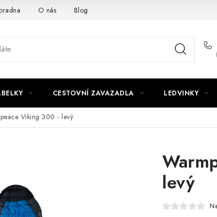
oradna
O nás
Blog
ABELKY
CESTOVNÍ ZAVAZADLA
LEDVINKY
eace Viking 300 - levý
Warmp
levý
N