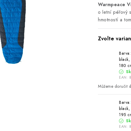
Warmpeace Vi
o letní péřový 
hmotností a to
Barva:
black, 
180 c
S
EAN:
Barva:
black, 
195 c
S
EAN: