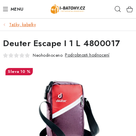
Přejít
Hleda
na
obsah
Tašky, kabelky
VÝPRODEJ %
Deuter Escape I 1 L 4800017
BATOHY
Podrobnosti hodnocení
Neohodnoceno
TAŠKY, KABELKY
10 %
CESTOVNÍ ZAVAZADLA
LEDVINKY
PENĚŽENKY
DOPLŇKY A PŘÍSLUŠENSTVÍ