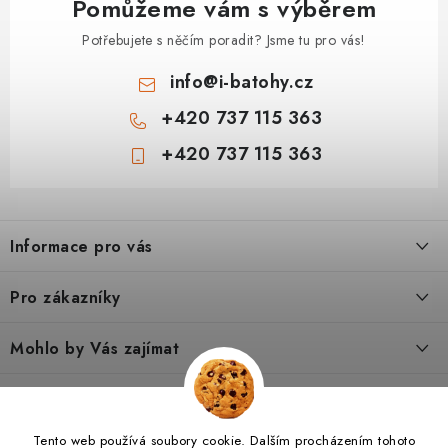
Pomůžeme vám s výběrem
Potřebujete s něčím poradit? Jsme tu pro vás!
info
@
i-batohy.cz
+420 737 115 363
+420 737 115 363
Z
á
Informace pro vás
p
a
Doprava a platba
Pro zákazníky
t
Vše o nákupu
í
Podmínky ochrany osobní údaje
Mohlo by Vás zajímat
Kontakty
Obchodní podmínky
Dárkové poukazy
Tipy a rady
Poradna
Reklamační řád
Hodnocení obchodu
O nás
Jak vybrat turistický batoh pro dítě 6–8 let
Tento web používá soubory cookie. Dalším procházením tohoto
I-SPORTS.CZ
Nábytek VALMO
I-BATOHY.CZ