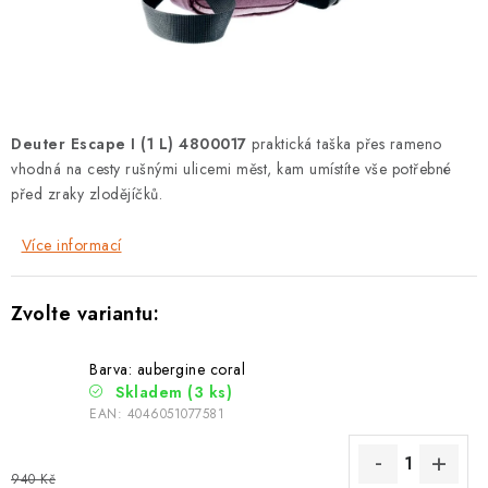
PODLE AKTIVITY
ZNAČKY
Doprava a platba
Vše o nákupu
Kontakty
Poradna
Deuter Escape I (1 L) 4800017
praktická taška přes rameno
O nás
Blog
vhodná na cesty rušnými ulicemi měst, kam umístíte vše potřebné
před zraky zlodějíčků.
Více informací
Barva: aubergine coral
Skladem
(3 ks)
EAN:
4046051077581
940 Kč