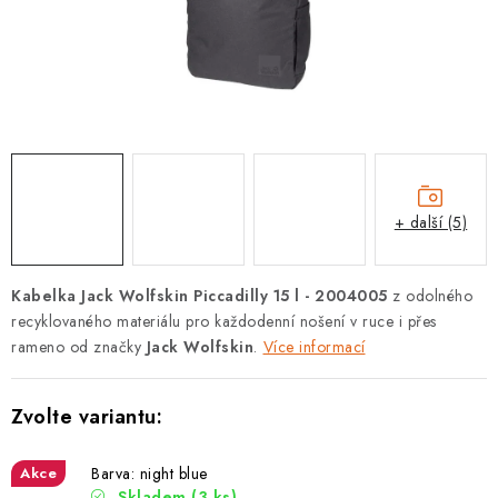
PODLE AKTIVITY
ZNAČKY
Doprava a platba
Vše o nákupu
Kontakty
Poradna
O nás
Blog
+ další (5)
Kabelka Jack Wolfskin Piccadilly 15 l - 2004005
z odolného
recyklovaného materiálu pro každodenní nošení v ruce i přes
rameno od značky
Jack Wolfskin
.
Více informací
Akce
Barva: night blue
Skladem
(3 ks)