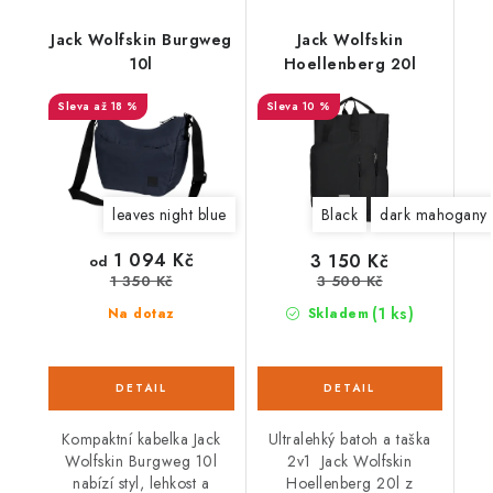
Jack Wolfskin Burgweg
Jack Wolfskin
10l
Hoellenberg 20l
až 18 %
10 %
leaves night blue
Black
dark mahogany
1 094 Kč
3 150 Kč
od
3 500 Kč
1 350 Kč
(1 ks)
Na dotaz
Skladem
Kompaktní kabelka Jack
Ultralehký batoh a taška
Wolfskin Burgweg 10l
2v1 Jack Wolfskin
nabízí styl, lehkost a
Hoellenberg 20l z