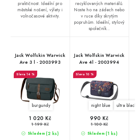
praktičnost. Ideální pro
recyklovaných materiálů.
městské nošení, výlety i
Noste ho na zádech nebo
volnočasové aktivity.
v ruce díky skrytým
popruhům. Ideální, stylový
společník...
Jack Wolfskin Warwick
Jack Wolfskin Warwick
Ave 3 l - 2003993
Ave 4l - 2003994
14 %
10 %
burgundy
night blue
ultra black
1 020 Kč
990 Kč
1 199 Kč
1 100 Kč
(2 ks)
(1 ks)
Skladem
Skladem