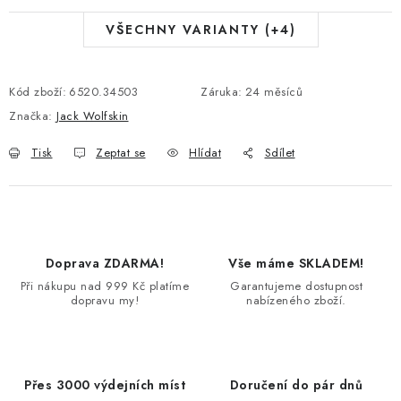
VŠECHNY VARIANTY (+4)
Kód zboží:
6520.34503
Záruka
:
24 měsíců
Značka:
Jack Wolfskin
Tisk
Zeptat se
Hlídat
Sdílet
Doprava ZDARMA!
Vše máme SKLADEM!
Při nákupu nad 999 Kč platíme
Garantujeme dostupnost
dopravu my!
nabízeného zboží.
Přes 3000 výdejních míst
Doručení do pár dnů