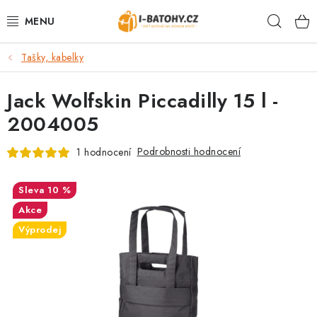
Přejít
Hleda
na
obsah
Tašky, kabelky
VÝPRODEJ %
Jack Wolfskin Piccadilly 15 l -
BATOHY
2004005
TAŠKY, KABELKY
Podrobnosti hodnocení
1 hodnocení
CESTOVNÍ ZAVAZADLA
10 %
LEDVINKY
Akce
Výprodej
PENĚŽENKY
DOPLŇKY A PŘÍSLUŠENSTVÍ