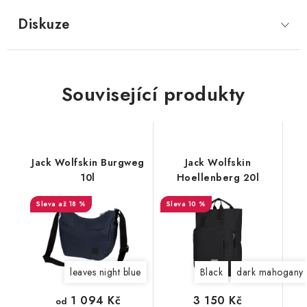
Diskuze
Související produkty
Jack Wolfskin Burgweg
Jack Wolfskin
10l
Hoellenberg 20l
až 18 %
10 %
leaves night blue
Black
dark mahogany
1 094 Kč
3 150 Kč
od