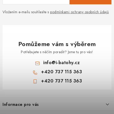
Vložením e-mailu souhlasíte s
podmínkami ochrany osobních údajů
Pomůžeme vám s výběrem
Potřebujete s něčím poradit? Jsme tu pro vás!
info
@
i-batohy.cz
+420 737 115 363
+420 737 115 363
Z
á
Informace pro vás
p