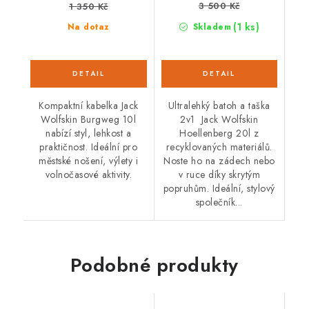
3 500 Kč
1 350 Kč
(1 ks)
Na dotaz
Skladem
Kompaktní kabelka Jack
Ultralehký batoh a taška
Wolfskin Burgweg 10l
2v1 Jack Wolfskin
nabízí styl, lehkost a
Hoellenberg 20l z
praktičnost. Ideální pro
recyklovaných materiálů.
městské nošení, výlety i
Noste ho na zádech nebo
volnočasové aktivity.
v ruce díky skrytým
popruhům. Ideální, stylový
společník...
Podobné produkty