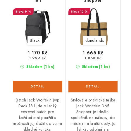
18 l
Shopper
9 %
10 %
Black
dunelands
1 170 Kč
1 665 Kč
1 299 Kč
1 850 Kč
(1 ks)
(1 ks)
Skladem
Skladem
Batoh Jack Wolfskin Jwp
Stylová a praktická taška
Pack 18 l jde o lehký
Jack Wolfskin 365
cestovní batoh pro
Shopper je ideální
každodenní použití s
společník na nákupy, do
možností jej složit do velmi
města i na kratší cesty. Je
skladné kuličky.
lehká, odolná a s