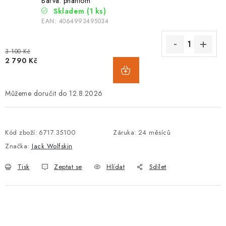
Barva: phantom
Skladem
(1 ks)
EAN:
4064993495034
3 100 Kč
2 790 Kč
12.8.2026
Kód zboží:
6717.35100
Záruka
:
24 měsíců
Značka:
Jack Wolfskin
Tisk
Zeptat se
Hlídat
Sdílet