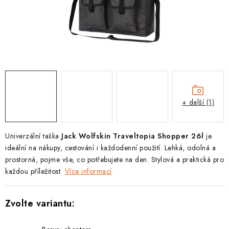
PODLE AKTIVITY
ZNAČKY
Doprava a platba
Vše o nákupu
Kontakty
Poradna
O nás
Blog
+ další (1)
Univerzální taška
Jack Wolfskin Traveltopia Shopper 26l
je
ideální na nákupy, cestování i každodenní použití. Lehká, odolná a
prostorná, pojme vše, co potřebujete na den. Stylová a praktická pro
každou příležitost.
Více informací