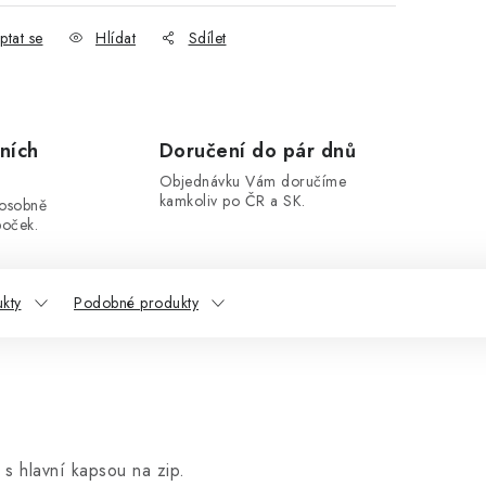
ptat se
Hlídat
Sdílet
ních
Doručení do pár dnů
Objednávku Vám doručíme
kamkoliv po ČR a SK.
 osobně
boček.
ukty
Podobné produkty
s hlavní kapsou na zip.