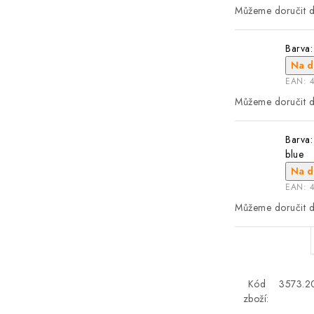
Barva:
Na d
EAN:
Barva:
blue
Na d
EAN:
Kód
3573.2
zboží: