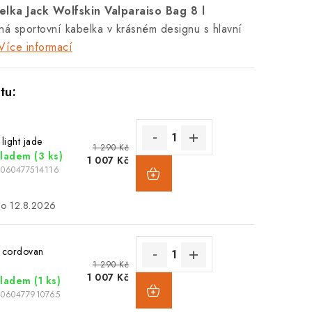
elka Jack Wolfskin Valparaiso Bag 8 l
ná sportovní kabelka v krásném designu s hlavní
Více informací
 light jade
1 290 Kč
kladem
(3 ks)
1 007 Kč
4060477514116
12.8.2026
: cordovan
1 290 Kč
1 007 Kč
kladem
(1 ks)
4060477910765