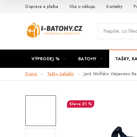
Přejít
Doprava a platba
Vše o nákupu
Kontakty
P
na
obsah
VÝPRODEJ %
BATOHY
TAŠKY, K
Domů
Tašky, kabelky
Jack Wolfskin Valparaiso Ba
21 %