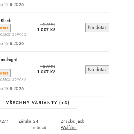
12.8.2026
 Black
1 290 Kč
Na dotaz
otaz
1 007 Kč
4055001399093
18.8.2026
 midnight
1 290 Kč
Na dotaz
1 007 Kč
otaz
4055001399062
18.8.2026
VŠECHNY VARIANTY (+3)
0274
Záruka
:
24
Značka:
Jack
měsíců
Wolfskin