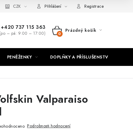
CZK
Přihlášení
Registrace
+420 737 115 363
Prázdný košík
(po – pá: 9:00 – 17:00)
NÁKUPNÍ
KOŠÍK
PENĚŽENKY
DOPLŇKY A PŘÍSLUŠENSTVÍ
PO
olfskin Valparaiso
l
Podrobnosti hodnocení
eohodnoceno