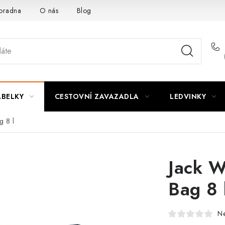
oradna
O nás
Blog
ABELKY
CESTOVNÍ ZAVAZADLA
LEDVINKY
g 8 l
Jack W
Bag 8 
N