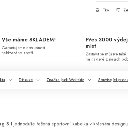
Tisk
Ze
Vše máme SKLADEM!
Přes 3000 výdej
míst
Garantujeme dostupnost
nabízeného zboží.
Zastavit se můžete také
na nakteré z našich po
ktu
Diskuze
Značka Jack Wolfskin
Související prod
ag 8 l
jednoduše řešená sportovní kabelka v krásném designu 