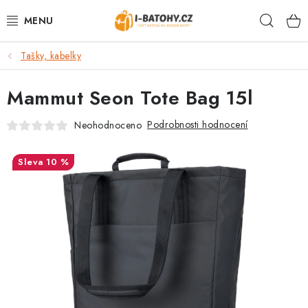
Přejít
Hleda
na
obsah
Tašky, kabelky
VÝPRODEJ %
Mammut Seon Tote Bag 15l
BATOHY
Podrobnosti hodnocení
Neohodnoceno
TAŠKY, KABELKY
10 %
CESTOVNÍ ZAVAZADLA
LEDVINKY
PENĚŽENKY
DOPLŇKY A PŘÍSLUŠENSTVÍ