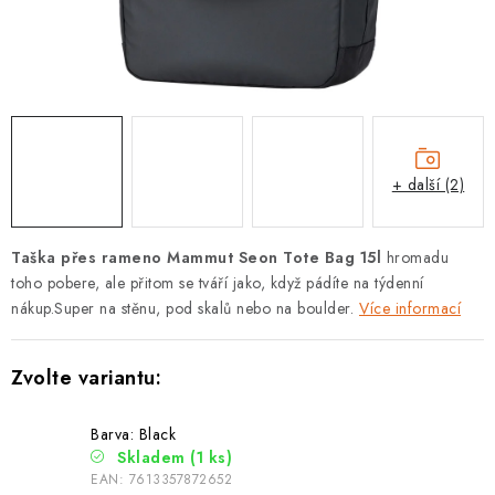
PODLE AKTIVITY
ZNAČKY
Doprava a platba
Vše o nákupu
Kontakty
Poradna
O nás
Blog
+ další (2)
Taška přes rameno Mammut Seon Tote Bag 15l
hromadu
toho pobere, ale přitom se tváří jako, když pádíte na týdenní
nákup.Super na stěnu, pod skalů nebo na boulder.
Více informací
Barva: Black
Skladem
(1 ks)
EAN:
7613357872652