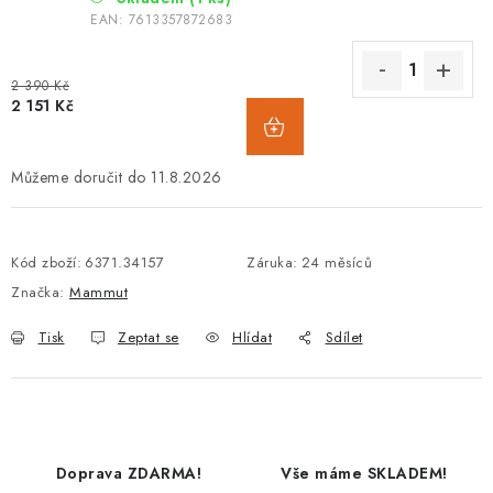
EAN:
7613357872683
2 390 Kč
2 151 Kč
11.8.2026
Kód zboží:
6371.34157
Záruka
:
24 měsíců
Značka:
Mammut
Tisk
Zeptat se
Hlídat
Sdílet
Doprava ZDARMA!
Vše máme SKLADEM!