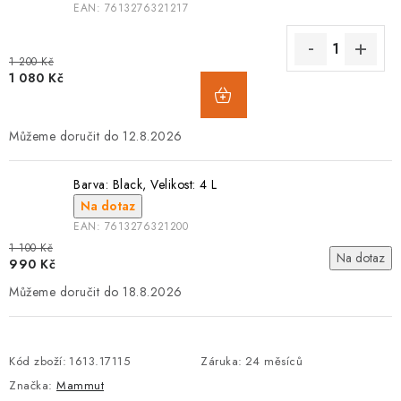
EAN:
7613276321217
1 200 Kč
1 080 Kč
12.8.2026
Barva: Black, Velikost: 4 L
Na dotaz
EAN:
7613276321200
1 100 Kč
Na dotaz
990 Kč
18.8.2026
Kód zboží:
1613.17115
Záruka
:
24 měsíců
Značka:
Mammut