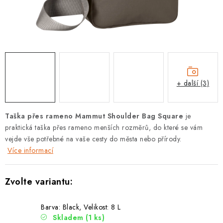
PODLE AKTIVITY
ZNAČKY
Doprava a platba
Vše o nákupu
Kontakty
Poradna
O nás
Blog
+ další (3)
Taška přes rameno Mammut Shoulder Bag Square
je
praktická taška přes rameno menších rozměrů, do které se vám
vejde vše potřebné na vaše cesty do města nebo přírody.
Více informací
Barva: Black, Velikost: 8 L
Skladem
(1 ks)