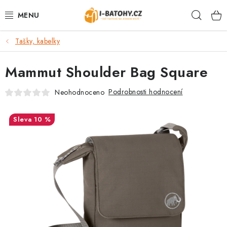
Přejít
Hleda
na
obsah
Tašky, kabelky
VÝPRODEJ %
Mammut Shoulder Bag Square
BATOHY
Podrobnosti hodnocení
Neohodnoceno
TAŠKY, KABELKY
10 %
CESTOVNÍ ZAVAZADLA
LEDVINKY
PENĚŽENKY
DOPLŇKY A PŘÍSLUŠENSTVÍ