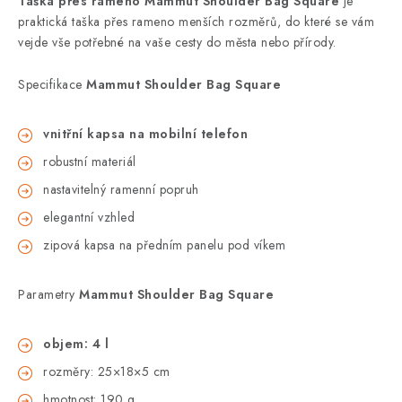
Taška přes rameno Mammut Shoulder Bag Square
je
praktická taška přes rameno menších rozměrů, do které se vám
vejde vše potřebné na vaše cesty do města nebo přírody.
Specifikace
Mammut Shoulder Bag Square
vnitřní kapsa na mobilní telefon
robustní materiál
nastavitelný ramenní popruh
elegantní vzhled
zipová kapsa na předním panelu pod víkem
Parametry
Mammut Shoulder Bag Square
objem: 4 l
rozměry: 25×18×5 cm
hmotnost: 190 g