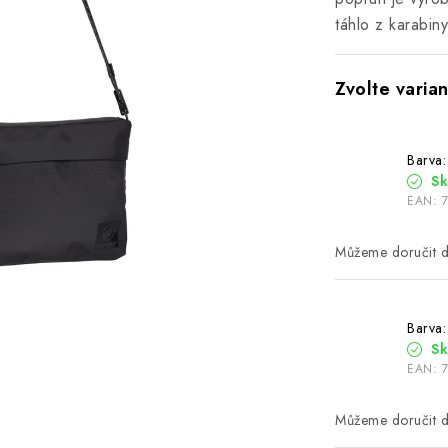
táhlo z karabiny
Barva:
S
EAN:
Barva: 
S
EAN: