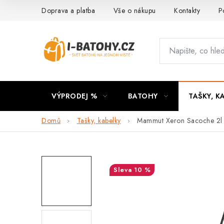
Přejít
Doprava a platba
Vše o nákupu
Kontakty
P
na
obsah
VÝPRODEJ %
BATOHY
TAŠKY, K
Domů
Tašky, kabelky
Mammut Xeron Sacoche 2l
10 %