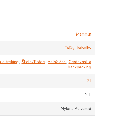
Mammut
Tašky, kabelky
a a treking
,
Škola/Práce
,
Volný čas
,
Cestování a
backpacking
2 l
2 L
Nylon, Polyamid