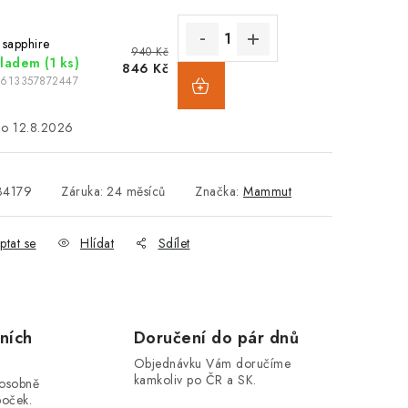
 sapphire
940 Kč
kladem
(1 ks)
846 Kč
7613357872447
12.8.2026
34179
Záruka
:
24 měsíců
Značka:
Mammut
ptat se
Hlídat
Sdílet
ních
Doručení do pár dnů
Objednávku Vám doručíme
kamkoliv po ČR a SK.
 osobně
boček.