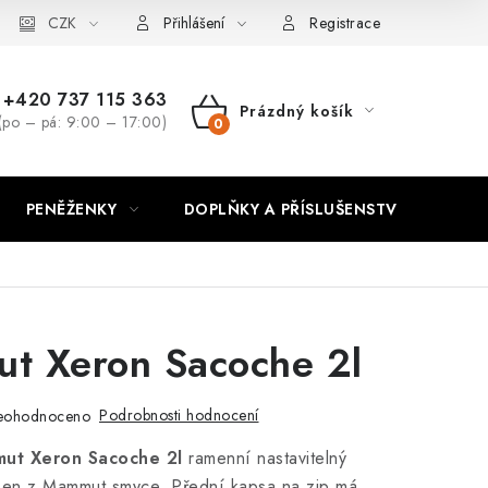
CZK
Přihlášení
Registrace
+420 737 115 363
Prázdný košík
(po – pá: 9:00 – 17:00)
NÁKUPNÍ
KOŠÍK
PENĚŽENKY
DOPLŇKY A PŘÍSLUŠENSTVÍ
PO
t Xeron Sacoche 2l
Podrobnosti hodnocení
eohodnoceno
ut Xeron Sacoche 2l
ramenní nastavitelný
ben z Mammut smyce. Přední kapsa na zip má