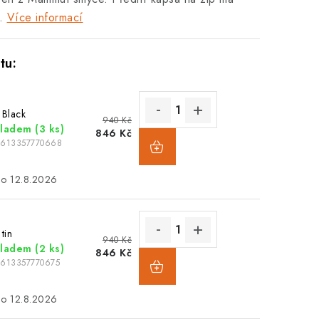
.
Více informací
 Black
940 Kč
kladem
(3 ks)
846 Kč
7613357770668
12.8.2026
tin
940 Kč
kladem
(2 ks)
846 Kč
7613357770675
12.8.2026