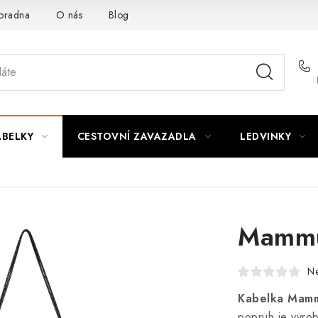
oradna
O nás
Blog
ABELKY
CESTOVNÍ ZAVAZADLA
LEDVINKY
Mammu
N
Kabelka Mamm
popruh je vyro