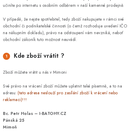
PODLE AKTIVITY
učiníte po internetu s osobním odběrem v naší kamenné prodejně.
ZNAČKY
V případě, že nejste spotřebitel, tedy zboží nakupujete v rámci své
obchodní či podnikatelské činnosti (o čemž rozhoduje uvedení IČO
Doprava a platba
Vše o nákupu
Kontakty
Poradna
na nákupním dokladu), právo na odstoupení vám nevzniká, neboť
obchodní zákoník tuto možnost neuvádí.
O nás
Blog
Kde zboží vrátit ?
Zboží můžete vrátit u nás v Mimoni
Své právo na vrácení zboží můžete uplatnit také písemně, a to na
adresu:
(tato adresa neslouží pro zasílání zboží k vrácení nebo
reklamaci)!!!
Bc. Petr Holas – I-BATOHY.CZ
Pánská 25
Mimoň