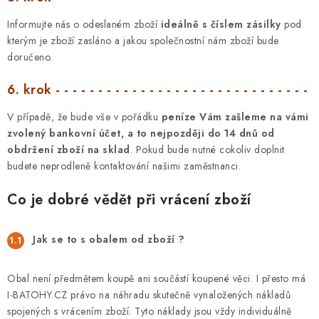
Informujte nás o odeslaném zboží
ideálně s číslem zásilky
pod
kterým je zboží zasláno a jakou společnostní nám zboží bude
doručeno.
6. krok - - - - - - - - - - - - - - - - - - - - - - - - - - - - - -
V případě, že bude vše v pořádku
peníze Vám zašleme na vámi
zvolený bankovní účet, a to nejpozději do 14 dnů od
obdržení zboží na sklad
. Pokud bude nutné cokoliv doplnit
budete neprodleně kontaktování našimi zaměstnanci.
Co je dobré vědět při vrácení zboží
Jak se to s obalem od zboží ?
Obal není předmětem koupě ani součástí koupené věci. I přesto má
I-BATOHY.CZ právo na náhradu skutečně vynaložených nákladů
spojených s vrácením zboží. Tyto náklady jsou vždy individuálně