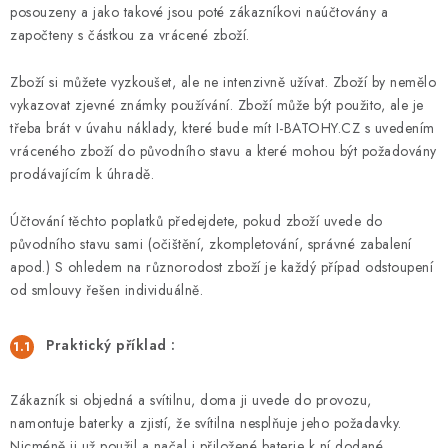
posouzeny a jako takové jsou poté zákazníkovi naúčtovány a
započteny s částkou za vrácené zboží.
Zboží si můžete vyzkoušet, ale ne intenzivně užívat. Zboží by nemělo
vykazovat zjevné známky používání. Zboží může být použito, ale je
třeba brát v úvahu náklady, které bude mít I-BATOHY.CZ s uvedením
vráceného zboží do původního stavu a které mohou být požadovány
prodávajícím k úhradě.
Účtování těchto poplatků předejdete, pokud zboží uvede do
původního stavu sami (očištění, zkompletování, správné zabalení
apod.) S ohledem na různorodost zboží je každý případ odstoupení
od smlouvy řešen individuálně.
Praktický příklad :
Zákazník si objedná a svítilnu, doma ji uvede do provozu,
namontuje baterky a zjistí, že svítilna nesplňuje jeho požadavky.
Nicméně ji už použil a načal i přiložené baterie k ní dodané.