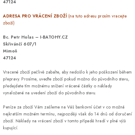
47124
ADRESA PRO VRÁCENÍ ZBOŽÍ
(na tuto adresu prosím vracejte
zboží)
Bc. Petr Holas – I-BATOHY.CZ
Skřivánčí 607/1
Mimoň
47124
Vracené zboží pečlivě zabalte, aby nedošlo k jeho poškození během
přepravy. Prosíme, uveďte zboží pokud možno do původního stavu,
předejdete tím možnému snížení vrácené částky o náklady
vynaložené na uvedení zboží do původního stavu.
Peníze za zboží Vám zašleme na Váš bankovní účet v co možná
nejkratším možném termínu, nejpozději však do 14 dnů od doručení
zboží. Náklady na vrácení zboží v tomto případě hradí v plné výši
kupující.