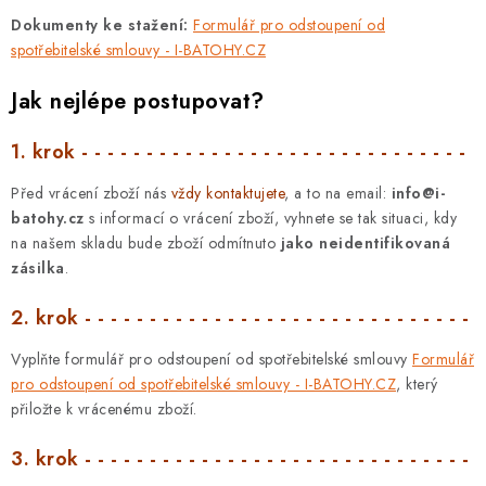
Dokumenty ke stažení:
Formulář pro odstoupení od
spotřebitelské smlouvy - I-BATOHY.CZ
Jak nejlépe postupovat?
1. krok - - - - - - - - - - - - - - - - - - - - - - - - - - - - - -
Před vrácení zboží nás
vždy kontaktujete
, a to na email:
info@i-
batohy.cz
s informací o vrácení zboží, vyhnete se tak situaci, kdy
na našem skladu bude zboží odmítnuto
jako neidentifikovaná
zásilka
.
2. krok - - - - - - - - - - - - - - - - - - - - - - - - - - - - - -
Vyplňte formulář pro odstoupení od spotřebitelské smlouvy
Formulář
pro odstoupení od spotřebitelské smlouvy - I-BATOHY.CZ
,
který
přiložte k vrácenému zboží.
3. krok - - - - - - - - - - - - - - - - - - - - - - - - - - - - - -