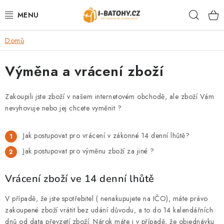
Přejít
Hleda
na
obsah
Domů
VÝPRODEJ %
Výměna a vrácení zboží
BATOHY
TAŠKY, KABELKY
Zakoupili jste zboží v našem internetovém obchodě, ale zboží Vám
nevyhovuje nebo jej chcete vyměnit ?
CESTOVNÍ ZAVAZADLA
Jak postupovat pro vrácení v zákonné 14 denní lhůtě?
LEDVINKY
Jak postupovat pro výměnu zboží za jiné ?
PENĚŽENKY
Vrácení zboží ve 14 denní lhůtě
DOPLŇKY A PŘÍSLUŠENSTVÍ
V případě, že jste spotřebitel ( nenakupujete na IČO), máte právo
zakoupené zboží vrátit bez udání důvodu, a to do 14 kalendářních
dnů od data převzetí zboží. Nárok máte i v případě, že objednávku