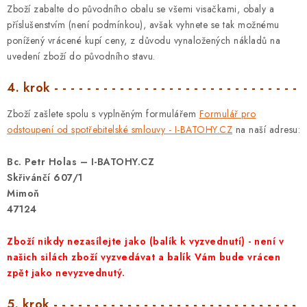
Zboží zabalte do původního obalu se všemi visačkami, obaly a
příslušenstvím (není podmínkou), avšak vyhnete se tak možnému
ponížený vrácené kupí ceny, z důvodu vynaložených nákladů na
uvedení zboží do původního stavu.
4. krok - - - - - - - - - - - - - - - - - - - - - - - - - - - - - -
Zboží zašlete spolu s vyplněným formulářem
Formulář pro
odstoupení od spotřebitelské smlouvy - I-BATOHY.CZ
na naší adresu:
Bc. Petr Holas – I-BATOHY.CZ
Skřivánčí 607/1
Mimoň
47124
Zboží nikdy nezasílejte jako (balík k vyzvednutí) - není v
našich silách zboží vyzvedávat a balík Vám bude vrácen
zpět jako nevyzvednutý.
5. krok - - - - - - - - - - - - - - - - - - - - - - - - - - - - - -