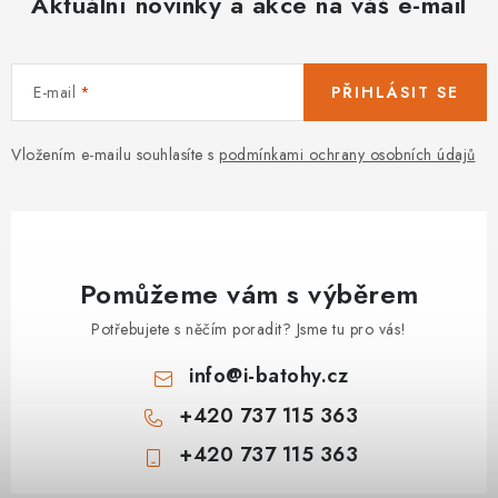
Aktuální novinky a akce na váš e-mail
PODLE AKTIVITY
ZNAČKY
E-mail
PŘIHLÁSIT SE
Doprava a platba
Vše o nákupu
Kontakty
Poradna
Vložením e-mailu souhlasíte s
podmínkami ochrany osobních údajů
O nás
Blog
Pomůžeme vám s výběrem
Potřebujete s něčím poradit? Jsme tu pro vás!
info
@
i-batohy.cz
+420 737 115 363
+420 737 115 363