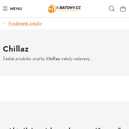
Přejít
Hleda
na
obsah
Prodávané značky
VÝPRODEJ %
BATOHY
Chillaz
TAŠKY, KABELKY
Žádné produkty značky
Chillaz
nebyly nalezeny...
CESTOVNÍ ZAVAZADLA
LEDVINKY
PENĚŽENKY
DOPLŇKY A PŘÍSLUŠENSTVÍ