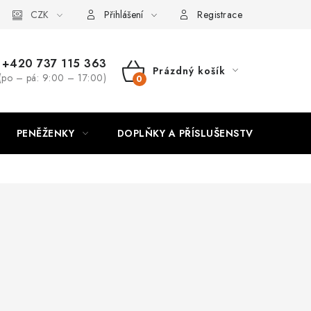
CZK
Přihlášení
Registrace
+420 737 115 363
Prázdný košík
(po – pá: 9:00 – 17:00)
NÁKUPNÍ
KOŠÍK
PENĚŽENKY
DOPLŇKY A PŘÍSLUŠENSTVÍ
PO