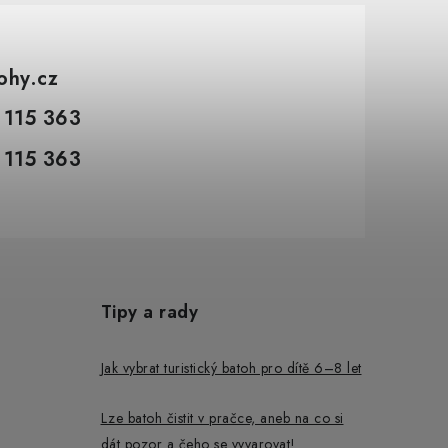
tohy.cz
 115 363
 115 363
Tipy a rady
Jak vybrat turistický batoh pro dítě 6–8 let
Lze batoh čistit v pračce, aneb na co si
dát pozor a čeho se vyvarovat!