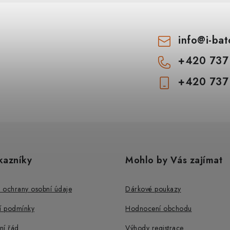
info
@
i-ba
+420 737
+420 737
kazníky
Mohlo by Vás zajímat
 ochrany osobní údaje
Dárkové poukazy
 podmínky
Hodnocení obchodu
ní řád
Výhody registrace