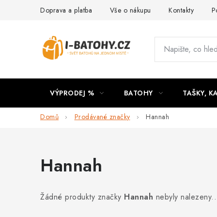
Přejít
Doprava a platba
Vše o nákupu
Kontakty
P
na
obsah
VÝPRODEJ %
BATOHY
TAŠKY, K
Domů
Prodávané značky
Hannah
Hannah
Žádné produkty značky
Hannah
nebyly nalezeny..