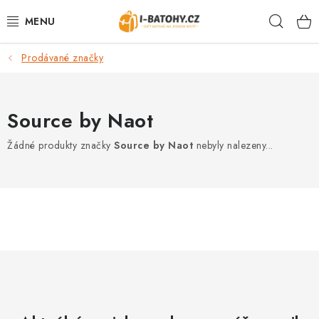
Přejít
Hleda
na
obsah
Prodávané značky
VÝPRODEJ %
BATOHY
Source by Naot
TAŠKY, KABELKY
Žádné produkty značky
Source by Naot
nebyly nalezeny...
CESTOVNÍ ZAVAZADLA
LEDVINKY
PENĚŽENKY
DOPLŇKY A PŘÍSLUŠENSTVÍ