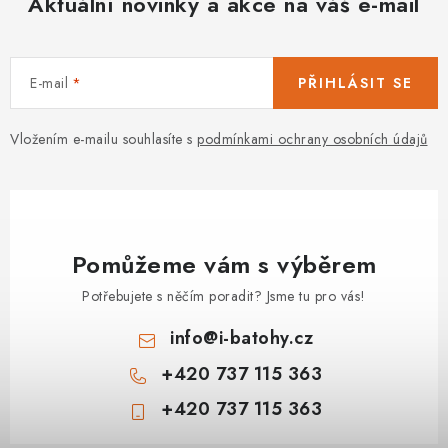
Aktuální novinky a akce na váš e-mail
PODLE AKTIVITY
ZNAČKY
E-mail
PŘIHLÁSIT SE
Doprava a platba
Vše o nákupu
Kontakty
Poradna
Vložením e-mailu souhlasíte s
podmínkami ochrany osobních údajů
O nás
Blog
Pomůžeme vám s výběrem
Potřebujete s něčím poradit? Jsme tu pro vás!
info
@
i-batohy.cz
+420 737 115 363
+420 737 115 363