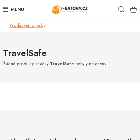
Přejít
Hleda
na
obsah
Prodávané značky
VÝPRODEJ %
BATOHY
TravelSafe
TAŠKY, KABELKY
Žádné produkty značky
TravelSafe
nebyly nalezeny...
CESTOVNÍ ZAVAZADLA
LEDVINKY
PENĚŽENKY
DOPLŇKY A PŘÍSLUŠENSTVÍ