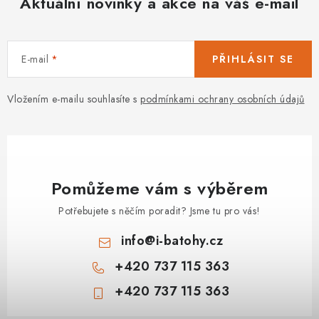
Aktuální novinky a akce na váš e-mail
PODLE AKTIVITY
ZNAČKY
E-mail
PŘIHLÁSIT SE
Doprava a platba
Vše o nákupu
Kontakty
Poradna
Vložením e-mailu souhlasíte s
podmínkami ochrany osobních údajů
O nás
Blog
Pomůžeme vám s výběrem
Potřebujete s něčím poradit? Jsme tu pro vás!
info
@
i-batohy.cz
+420 737 115 363
+420 737 115 363