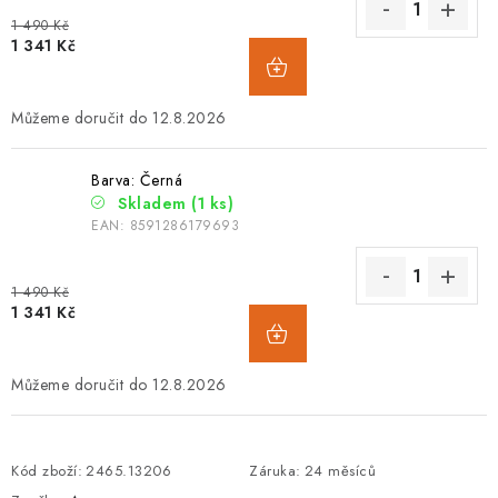
1 490 Kč
1 341 Kč
12.8.2026
Barva: Černá
Skladem
(1 ks)
EAN:
8591286179693
1 490 Kč
1 341 Kč
12.8.2026
Kód zboží:
2465.13206
Záruka
:
24 měsíců