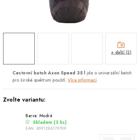
PODLE AKTIVITY
ZNAČKY
Doprava a platba
Vše o nákupu
Kontakty
Poradna
O nás
Blog
+ další (2)
Cestovní batoh Axon Speed 35 l
jde o univerzální batoh
pro široké spektrum použití.
Více informací
Barva: Modrá
Skladem
(3 ks)
EAN:
8591286179709