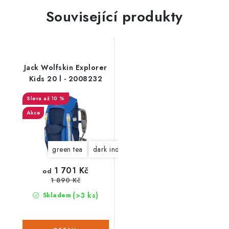
Související produkty
Jack Wolfskin Explorer
Kids 20 l - 2008232
až 10 %
Akce
green tea
dark indigo
1 701 Kč
od
1 890 Kč
(>3 ks)
Skladem