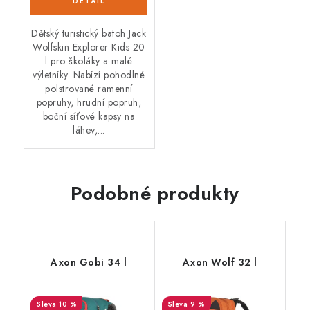
Dětský turistický batoh Jack
Wolfskin Explorer Kids 20
l pro školáky a malé
výletníky. Nabízí pohodlné
polstrované ramenní
popruhy, hrudní popruh,
boční síťové kapsy na
láhev,...
Podobné produkty
Axon Gobi 34 l
Axon Wolf 32 l
10 %
9 %