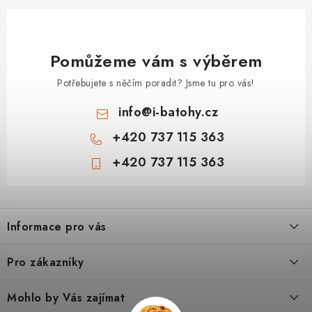
Pomůžeme vám s výběrem
Potřebujete s něčím poradit? Jsme tu pro vás!
info
@
i-batohy.cz
+420 737 115 363
+420 737 115 363
Z
á
Informace pro vás
p
a
Doprava a platba
Pro zákazníky
t
Vše o nákupu
í
Podmínky ochrany osobní údaje
Mohlo by Vás zajímat
Kontakty