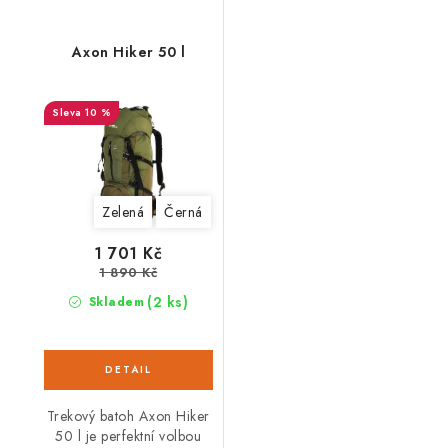
Axon Hiker 50 l
10 %
Zelená
Černá
1 701 Kč
1 890 Kč
(2 ks)
Skladem
Trekový batoh Axon Hiker
50 l je perfektní volbou