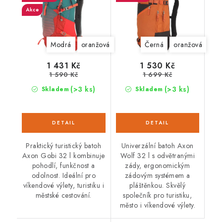
Akce
Modrá
oranžová
Černá
oranžová
1 431 Kč
1 530 Kč
1 590 Kč
1 699 Kč
(>3 ks)
(>3 ks)
Skladem
Skladem
Praktický turistický batoh
Univerzální batoh Axon
Axon Gobi 32 l kombinuje
Wolf 32 l s odvětranými
pohodlí, funkčnost a
zády, ergonomickým
odolnost. Ideální pro
zádovým systémem a
víkendové výlety, turistiku i
pláštěnkou. Skvělý
městské cestování.
společník pro turistiku,
město i víkendové výlety.