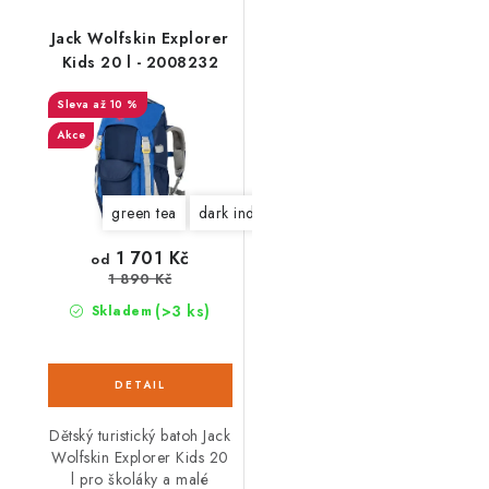
Jack Wolfskin Explorer
Kids 20 l - 2008232
až 10 %
Akce
green tea
dark indigo
1 701 Kč
od
1 890 Kč
(>3 ks)
Skladem
Dětský turistický batoh Jack
Wolfskin Explorer Kids 20
l pro školáky a malé