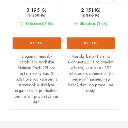
3 195 Kč
2 151 Kč
3 550 Kč
2 390 Kč
(2 ks)
(1 ks)
Skladem
Skladem
Elegantní městský
Městský batoh Ferrino
batoh Jack Wolfskin
Connect 22 l s rolovacím
Mainkai Pack 22l pro
vrškem, kapsou na 15"
práci i volný čas. S
notebook a odnímatelným
polstrovanou kapsou na
bederním pásem. Pro
notebook a skvělým
každý den, do práce i na
organizérem je ideálním
cesty.
partnerem pro každý váš
den.