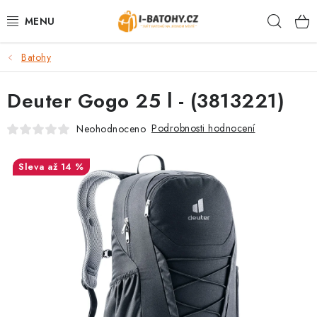
Přejít
Hleda
na
obsah
Batohy
VÝPRODEJ %
Deuter Gogo 25 l - (3813221)
BATOHY
Podrobnosti hodnocení
Neohodnoceno
TAŠKY, KABELKY
až 14 %
CESTOVNÍ ZAVAZADLA
LEDVINKY
PENĚŽENKY
DOPLŇKY A PŘÍSLUŠENSTVÍ