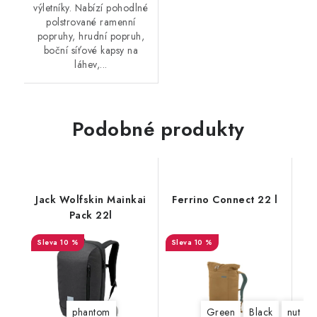
výletníky. Nabízí pohodlné
polstrované ramenní
popruhy, hrudní popruh,
boční síťové kapsy na
láhev,...
Podobné produkty
Jack Wolfskin Mainkai
Ferrino Connect 22 l
Pack 22l
10 %
10 %
phantom
Green
Black
nut