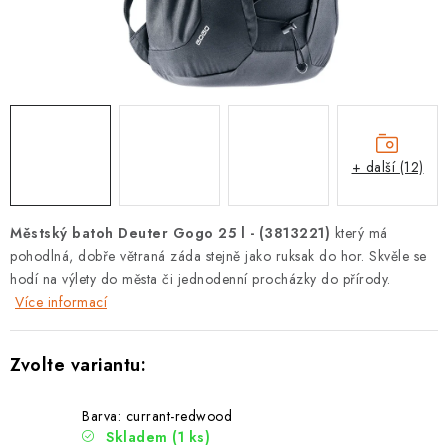
PODLE AKTIVITY
ZNAČKY
Doprava a platba
Vše o nákupu
Kontakty
Poradna
O nás
Blog
+ další (12)
Městský batoh Deuter Gogo 25 l - (3813221)
který má
pohodlná, dobře větraná záda stejně jako ruksak do hor. Skvěle se
hodí na výlety do města či jednodenní procházky do přírody.
Více informací
Barva: currant-redwood
Skladem
(1 ks)