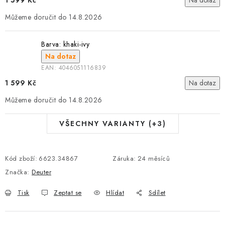
1 599 Kč
Na dotaz
14.8.2026
Barva: khaki-ivy
Na dotaz
EAN:
4046051116839
1 599 Kč
Na dotaz
14.8.2026
VŠECHNY VARIANTY (+3)
Kód zboží:
6623.34867
Záruka
:
24 měsíců
Značka:
Deuter
Tisk
Zeptat se
Hlídat
Sdílet