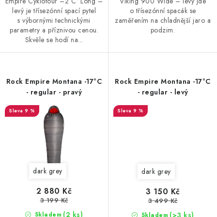
Empire Cyklotour –2 C° Long –
Viking 900 Wide – levý jde
levý je třísezónní spací pytel
o třísezónní spacák se
s výbornými technickými
zaměřením na chladnější jaro a
parametry a příznivou cenou.
podzim.
Skvěle se hodí na...
Rock Empire Montana -17°C
Rock Empire Montana -17°C
- regular - pravý
- regular - levý
9 %
9 %
dark grey
dark grey
2 880 Kč
3 150 Kč
3 199 Kč
3 499 Kč
(2 ks)
(>3 ks)
Skladem
Skladem