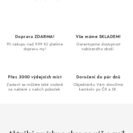
a
c
í
p
r
Doprava ZDARMA!
Vše máme SKLADEM!
v
Při nákupu nad 999 Kč platíme
Garantujeme dostupnost
dopravu my!
nabízeného zboží.
k
y
v
ý
Přes 3000 výdejních míst
Doručení do pár dnů
p
Zastavit se můžete také osobně
Objednávku Vám doručíme
na nakteré z našich poboček.
kamkoliv po ČR a SK.
i
s
u