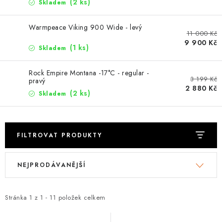
PODLE AKTIVITY
(2 ks)
Skladem
ZNAČKY
Warmpeace Viking 900 Wide - levý
11 000 Kč
9 900 Kč
(1 ks)
Skladem
Doprava a platba
Vše o nákupu
Kontakty
Poradna
O nás
Blog
Rock Empire Montana -17°C - regular -
3 199 Kč
pravý
2 880 Kč
(2 ks)
Skladem
FILTROVAT PRODUKTY
V
Ř
NEJPRODÁVANĚJŠÍ
ý
a
p
z
i
e
Stránka
1
z
1
-
11
položek celkem
s
n