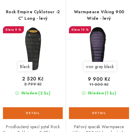
p
í
r
p
Rock Empire Cyklotour -2
Warmpeace Viking 900
o
r
C° Long - levý
Wide - levý
d
o
9 %
10 %
u
d
k
u
t
k
ů
t
Black
iron grey black
ů
2 520 Kč
9 900 Kč
2 799 Kč
11 000 Kč
(2 ks)
(1 ks)
Skladem
Skladem
Prodloužený spací pytel Rock
Péřový spacák Warmpeace