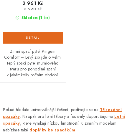
2 961 Kč
3 290 Kč
(1 ks)
Skladem
Zimní spací pytel Pinguin
Comfort – Levý zip jde o velmi
teplý spací pytel mumiového
tvaru pro pohodlné spaní
v jakémkoliv ročním období.
O
v
Pokud hledáte univerzálnější řešení, podívejte se na
Třísezónní
l
spacáky
. Naopak pro letní tábory a festivaly doporučujeme
Letní
á
spacáky
, které vynikají nízkou hmotností. K zimním modelům
d
nabízíme také
doplňky ke spacákům
.