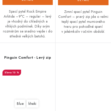
Spací pytel Rock Empire
Zimní spací pytel Pinguin
Arktida –9°C – regular – levý
Comfort – pravý zip jde o velmi
je vhodný do chladných a
teplý spací pytel mumiového
vlhkých podmínek. Díky svým
tvaru pro pohodlné spaní
rozměrům se snadno vejde i do
v jakémkoliv ročním období.
středně velkých batohů.
Pinguin Comfort - Levý zip
10 %
Blue
khaki