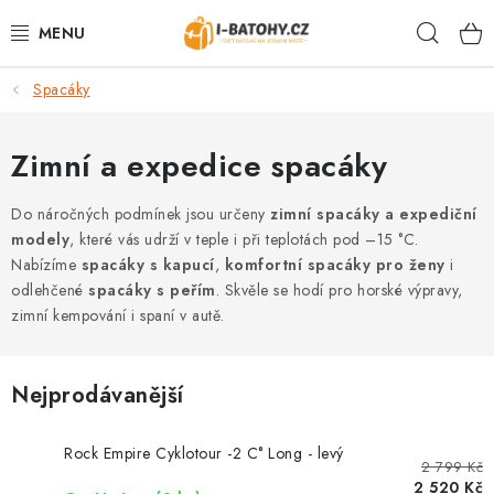
Přejít
Hleda
na
obsah
Spacáky
VÝPRODEJ %
BATOHY
Zimní a expedice spacáky
TAŠKY, KABELKY
Do náročných podmínek jsou určeny
zimní spacáky a expediční
modely
, které vás udrží v teple i při teplotách pod –15 °C.
Nabízíme
spacáky s kapucí
,
komfortní spacáky pro ženy
i
CESTOVNÍ ZAVAZADLA
odlehčené
spacáky s peřím
. Skvěle se hodí pro horské výpravy,
zimní kempování i spaní v autě.
LEDVINKY
PENĚŽENKY
Nejprodávanější
DOPLŇKY A PŘÍSLUŠENSTVÍ
Rock Empire Cyklotour -2 C° Long - levý
2 799 Kč
2 520 Kč