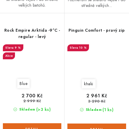
velkých batohů.
středně velkých...
Rock Empire Arktida -9°C -
Pinguin Comfort - pravý zip
regular - levý
9 %
10 %
Akce
Blue
khaki
2 700 Kč
2 961 Kč
2 999 Kč
3 290 Kč
(>3 ks)
(1 ks)
Skladem
Skladem