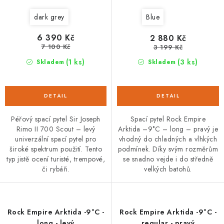
dark grey
Blue
6 390 Kč
2 880 Kč
7 100 Kč
3 199 Kč
(1 ks)
(3 ks)
Skladem
Skladem
Péřový spací pytel Sir Joseph
Spací pytel Rock Empire
Rimo II 700 Scout – levý
Arktida –9°C – long – pravý je
univerzální spací pytel pro
vhodný do chladných a vlhkých
široké spektrum použití. Tento
podmínek. Díky svým rozměrům
typ jistě ocení turisté, trempové,
se snadno vejde i do středně
či rybáři.
velkých batohů.
Rock Empire Arktida -9°C -
Rock Empire Arktida -9°C -
long - levý
regular - pravý