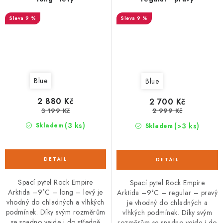
9 %
9 %
Blue
Blue
2 880 Kč
2 700 Kč
3 199 Kč
2 999 Kč
(3 ks)
(>3 ks)
Skladem
Skladem
Spací pytel Rock Empire
Spací pytel Rock Empire
Arktida –9°C – long – levý je
Arktida –9°C – regular – pravý
vhodný do chladných a vlhkých
je vhodný do chladných a
podmínek. Díky svým rozměrům
vlhkých podmínek. Díky svým
se snadno vejde i do středně
rozměrům se snadno vejde i do