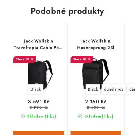
Podobné produkty
Jack Wolfskin
Jack Wolfskin
Traveltopia Cabin Pack
Hasensprung 23l
30l
10 %
10 %
Black
Black
dunelands
da
3 591 Kč
2 160 Kč
3 990 Kč
2 400 Kč
(1 ks)
(1 ks)
Skladem
Skladem