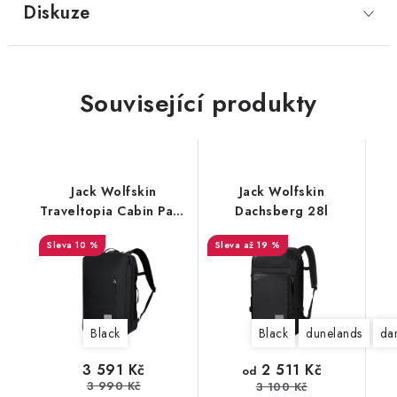
Diskuze
Související produkty
Jack Wolfskin
Jack Wolfskin
Traveltopia Cabin Pack
Dachsberg 28l
30l
10 %
až 19 %
Black
Black
dunelands
da
2 511 Kč
3 591 Kč
od
3 990 Kč
3 100 Kč