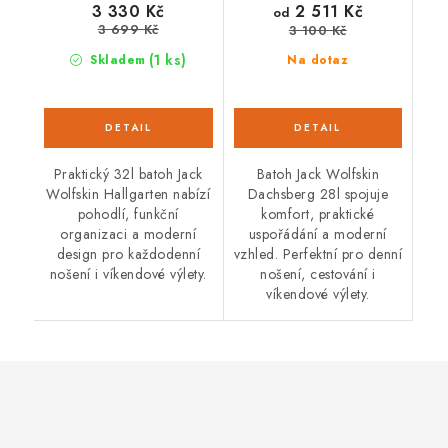
2 511 Kč
3 330 Kč
od
3 699 Kč
3 100 Kč
(1 ks)
Skladem
Na dotaz
Praktický 32l batoh Jack
Batoh Jack Wolfskin
Wolfskin Hallgarten nabízí
Dachsberg 28l spojuje
pohodlí, funkční
komfort, praktické
organizaci a moderní
uspořádání a moderní
design pro každodenní
vzhled. Perfektní pro denní
nošení i víkendové výlety.
nošení, cestování i
víkendové výlety.