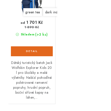
green tea
dark indigo
1 701 Kč
od
1 890 Kč
(>3 ks)
Skladem
Dětský turistický batoh Jack
Wolfskin Explorer Kids 20
l pro školáky a malé
výletníky. Nabízí pohodlné
polstrované ramenní
popruhy, hrudní popruh,
boční síťové kapsy na
láhev,...