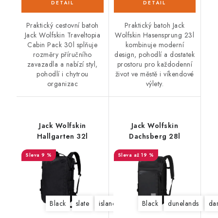
Praktický cestovní batoh
Praktický batoh Jack
Jack Wolfskin Traveltopia
Wolfskin Hasensprung 23l
Cabin Pack 30l splňuje
kombinuje moderní
rozměry příručního
design, pohodlí a dostatek
zavazadla a nabízí styl,
prostoru pro každodenní
pohodlí i chytrou
život ve městě i víkendové
organizac
výlety.
Jack Wolfskin
Jack Wolfskin
Hallgarten 32l
Dachsberg 28l
9 %
až 19 %
Black
slate
island moss
Black
dunelands
da