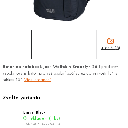
PODLE AKTIVITY
ZNAČKY
Doprava a platba
Vše o nákupu
Kontakty
Poradna
O nás
Blog
+ další (6)
Batoh na notebook Jack Wolfskin Brooklyn 26 l
prostorný,
vypolstrovaný batoh pro váš osobní počítač až do velikosti 15" a
tabletu 10".
Více informací
Barva: Black
Skladem
(1 ks)
EAN:
4060477263113