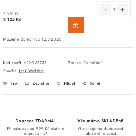
2 338 Kč
2 105 Kč
12.8.2026
Kód zboží:
6220.33753
Záruka
:
24 měsíců
Značka:
Jack Wolfskin
Tisk
Zeptat se
Hlídat
Sdílet
Doprava ZDARMA!
Vše máme SKLADEM!
Při nákupu nad 999 Kč platíme
Garantujeme dostupnost
dopravu my!
nabízeného zboží.