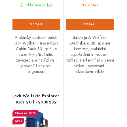
(1 ks)
Skladem
Na dotaz
Praktický cestovní batoh
Batoh Jack Wolfskin
Jack Wolfskin Traveltopia
Dachsberg 28l spojuje
Cabin Pack 30l splňuje
komfort, praktické
rozměry příručního
uspořádání a moderní
zavazadla a nabízí styl,
vzhled. Perfektní pro denní
pohodlí i chytrou
nošení, cestování i
organizac
víkendové výlety.
Jack Wolfskin Explorer
Kids 20 l - 2008232
až 10 %
Akce