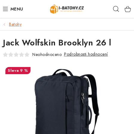
Přejít
Hleda
na
obsah
Batohy
VÝPRODEJ %
Jack Wolfskin Brooklyn 26 l
BATOHY
Podrobnosti hodnocení
Neohodnoceno
TAŠKY, KABELKY
9 %
CESTOVNÍ ZAVAZADLA
LEDVINKY
PENĚŽENKY
DOPLŇKY A PŘÍSLUŠENSTVÍ