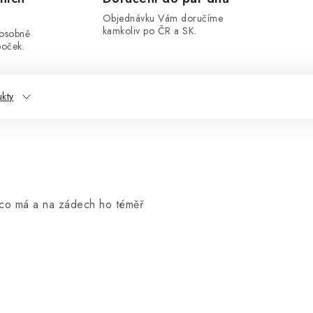
Objednávku Vám doručíme
kamkoliv po ČR a SK.
 osobně
boček.
ukty
e co má a na zádech ho téměř