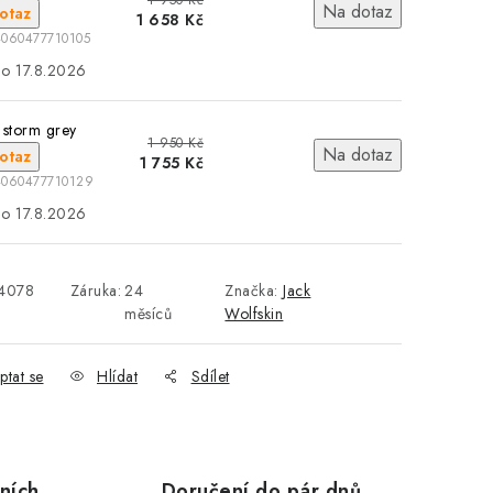
1 950 Kč
Na dotaz
otaz
1 658 Kč
4060477710105
17.8.2026
 storm grey
1 950 Kč
Na dotaz
otaz
1 755 Kč
4060477710129
17.8.2026
4078
Záruka
:
24
Značka:
Jack
měsíců
Wolfskin
ptat se
Hlídat
Sdílet
ních
Doručení do pár dnů