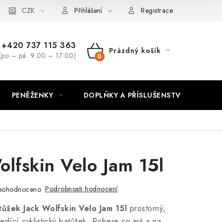
CZK
Přihlášení
Registrace
+420 737 115 363
Prázdný košík
(po – pá: 9:00 – 17:00)
NÁKUPNÍ
KOŠÍK
PENĚŽENKY
DOPLŇKY A PŘÍSLUŠENSTVÍ
PO
olfskin Velo Jam 15l
Podrobnosti hodnocení
eohodnoceno
tůžek Jack Wolfskin Velo Jam 15l
prostorný,
sedící cyklistický batůžek. Pobere co má a na