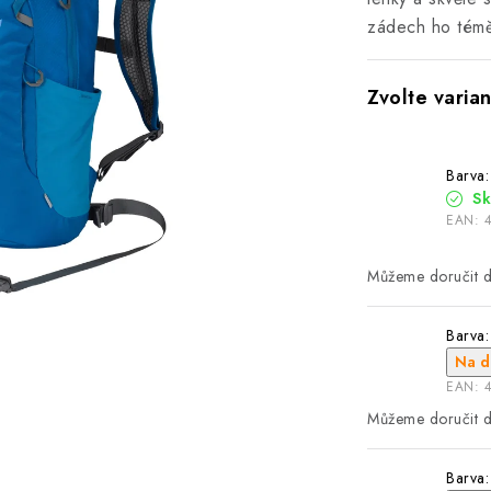
zádech ho téměř
Barva:
S
EAN:
Barva:
Na d
EAN:
Barva: