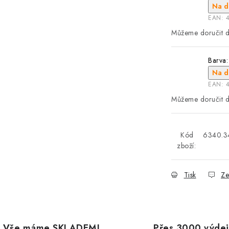
Na d
EAN:
Barva:
Na d
EAN:
Kód
6340.3
zboží:
Tisk
Ze
Vše máme SKLADEM!
Přes 3000 výdej