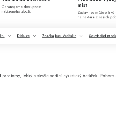
míst
Garantujeme dostupnost
nabízeného zboží.
Zastavit se můžete také
na nakteré z našich po
ktu
Diskuze
Značka Jack Wolfskin
Související prod
l
prostorný, lehký a skvěle sedící cyklistický batůžek. Pober