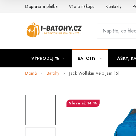
Přejít
Doprava a platba
Vše o nákupu
Kontakty
P
na
obsah
VÝPRODEJ %
BATOHY
TAŠKY, K
Domů
Batohy
Jack Wolfskin Velo Jam 15l
až 14 %