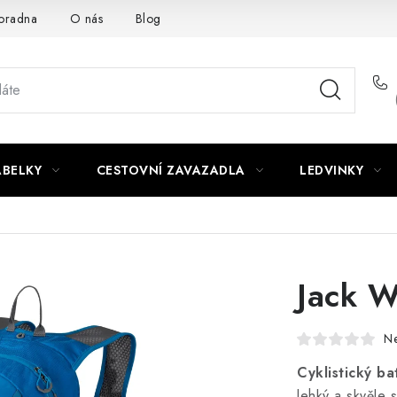
oradna
O nás
Blog
ABELKY
CESTOVNÍ ZAVAZADLA
LEDVINKY
Jack W
N
Cyklistický ba
lehký a skvěle 