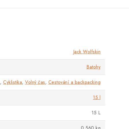
Jack Wolfskin
Batohy
,
Cyklistika
,
Volný čas
,
Cestování a backpacking
15 l
15 L
0,560 kg