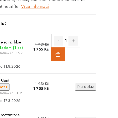
 necítíte.
Více informací
 electric blue
1 950 Kč
kladem
(1 ks)
1 755 Kč
4060477710099
11.8.2026
 Black
1 950 Kč
Na dotaz
otaz
1 755 Kč
4060477710112
17.8.2026
 brownstone