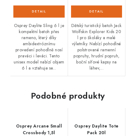
Osprey Daylite Sling 6 l je
Dětský turistický batoh Jack
kompaktní batoh přes
Wolfskin Explorer Kids 20
rameno, který díky
l pro školáky a malé
ambidextróznímu
výletníky. Nabízí pohodlné
provedení pohodlně nosí
polstrované ramenní
praváci i leváci. Tento
popruhy, hrudní popruh,
unisex model nabízí objem
boční síťové kapsy na
6 l a vztahuje se...
láhev,...
Podobné produkty
Osprey Arcane Small
Osprey Daylite Tote
Crossbody 1,5l
Pack 20l