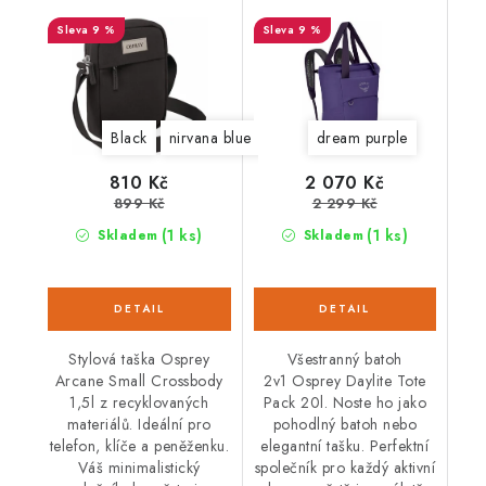
9 %
9 %
Black
nirvana blue heather
dream purple
810 Kč
2 070 Kč
899 Kč
2 299 Kč
(1 ks)
(1 ks)
Skladem
Skladem
Stylová taška Osprey
Všestranný batoh
Arcane Small Crossbody
2v1 Osprey Daylite Tote
1,5l z recyklovaných
Pack 20l. Noste ho jako
materiálů. Ideální pro
pohodlný batoh nebo
telefon, klíče a peněženku.
elegantní tašku. Perfektní
Váš minimalistický
společník pro každý aktivní