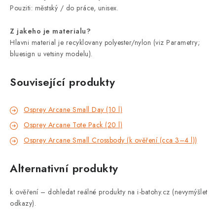
Pouziti: městský / do práce, unisex.
Z jakeho je materialu?
Hlavni material je recyklovany polyester/nylon (viz Parametry;
bluesign u vetsiny modelu).
Související produkty
Osprey Arcane Small Day (10 l)
Osprey Arcane Tote Pack (20 l)
Osprey Arcane Small Crossbody (k ověření (cca 3–4 l))
Alternativní produkty
k ověření – dohledat reálné produkty na i-batohy.cz (nevymýšlet
odkazy).