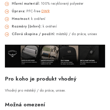
Hlavní materiál:
100% recyklovaný polyester
Úprava:
PFC-free
DWR
Hmotnost:
k ověření
Rozměry (š×h×v):
k ověření
Cílová skupina / použití:
městský / do práce, unisex
Pro koho je produkt vhodný
Vhodný pro městský / do práce, unisex.
Možná omezení