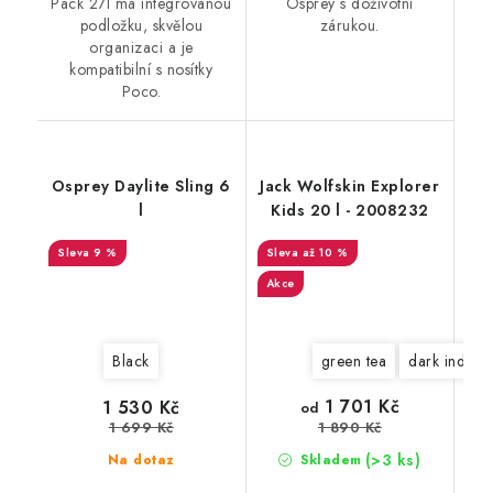
Pack 27l má integrovanou
Osprey s doživotní
podložku, skvělou
zárukou.
organizaci a je
kompatibilní s nosítky
Poco.
Osprey Daylite Sling 6
Jack Wolfskin Explorer
l
Kids 20 l - 2008232
9 %
až 10 %
Akce
Black
green tea
dark indigo
1 701 Kč
1 530 Kč
od
1 699 Kč
1 890 Kč
(>3 ks)
Na dotaz
Skladem