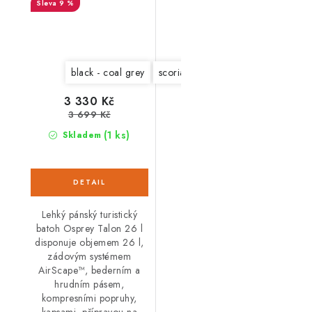
9 %
black - coal grey
scoria blue - night shift
Phantom 
3 330 Kč
3 699 Kč
(1 ks)
Skladem
Lehký pánský turistický
batoh Osprey Talon 26 l
disponuje objemem 26 l,
zádovým systémem
AirScape™, bederním a
hrudním pásem,
kompresními popruhy,