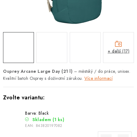
PODLE AKTIVITY
ZNAČKY
Doprava a platba
Vše o nákupu
Kontakty
Poradna
O nás
Blog
+ další (17)
Osprey Arcane Large Day (21 l)
– městský / do práce, unisex.
Kvalitní batoh Osprey s doživotní zárukou.
Více informací
Barva: Black
Skladem
(1 ks)
EAN:
843820197082