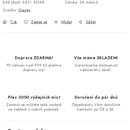
Kód zboží:
6821.35348
Záruka
:
24 měsíců
Značka:
Osprey
Tisk
Zeptat se
Hlídat
Sdílet
Doprava ZDARMA!
Vše máme SKLADEM!
Při nákupu nad 999 Kč platíme
Garantujeme dostupnost
dopravu my!
nabízeného zboží.
Přes 3000 výdejních míst
Doručení do pár dnů
Zastavit se můžete také osobně
Objednávku Vám doručíme
na nakteré z našich poboček.
kamkoliv po ČR a SK.