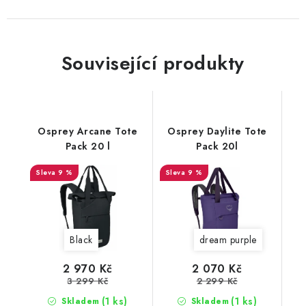
Související produkty
Osprey Arcane Tote
Osprey Daylite Tote
Pack 20 l
Pack 20l
9 %
9 %
Black
dream purple
2 970 Kč
2 070 Kč
3 299 Kč
2 299 Kč
(1 ks)
(1 ks)
Skladem
Skladem