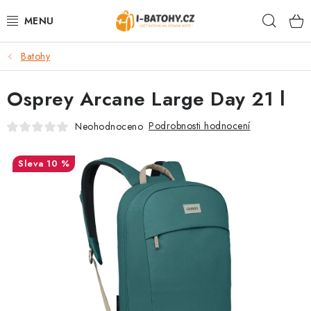
Přejít
Hleda
na
obsah
Batohy
VÝPRODEJ %
Osprey Arcane Large Day 21 l
BATOHY
Podrobnosti hodnocení
Neohodnoceno
TAŠKY, KABELKY
10 %
CESTOVNÍ ZAVAZADLA
LEDVINKY
PENĚŽENKY
DOPLŇKY A PŘÍSLUŠENSTVÍ