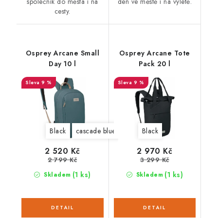
společník do města i na
den ve městě i na výletě.
cesty.
Osprey Arcane Small
Osprey Arcane Tote
Day 10 l
Pack 20 l
9 %
9 %
Black
cascade blue
latte brown
Black
2 520 Kč
2 970 Kč
2 799 Kč
3 299 Kč
(1 ks)
(1 ks)
Skladem
Skladem