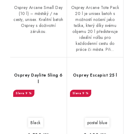
Osprey Arcane Small Day
Osprey Arcane Tote Pack
(10 l) – městský / na
20 l je unisex batoh s
cesty, unisex. Kvalitní batoh
možností nošení jako
Osprey s doživotní
taška, který díky svému
zárukou.
objemu 20 l představuje
ideální volbu pro
každodenní cestu do
práce či města. Při...
Osprey Daylite Sling 6
Osprey Escapist 25 l
l
9 %
9 %
Black
postal blue