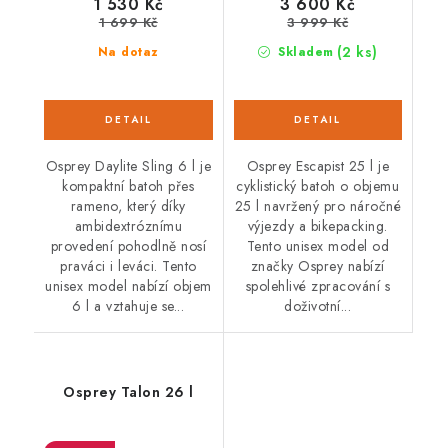
1 530 Kč
3 600 Kč
1 699 Kč
3 999 Kč
(2 ks)
Na dotaz
Skladem
Osprey Daylite Sling 6 l je
Osprey Escapist 25 l je
kompaktní batoh přes
cyklistický batoh o objemu
rameno, který díky
25 l navržený pro náročné
ambidextróznímu
výjezdy a bikepacking.
provedení pohodlně nosí
Tento unisex model od
praváci i leváci. Tento
značky Osprey nabízí
unisex model nabízí objem
spolehlivé zpracování s
6 l a vztahuje se...
doživotní...
Osprey Talon 26 l