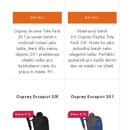
Osprey Arcane Tote Pack
Všestranný batoh
20 l je unisex batoh s
2v1 Osprey Daylite Tote
možností nošení jako
Pack 20l. Noste ho jako
taška, který díky svému
pohodlný batoh nebo
objemu 20 l představuje
elegantní tašku. Perfektní
ideální volbu pro
společník pro každý aktivní
každodenní cestu do
den ve městě i na výletě.
práce či města. Při...
Osprey Escapist 20l
Osprey Escapist 25 l
9 %
9 %