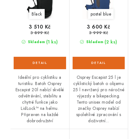
Black
postal blue
3 510 Kč
3 600 Kč
3 899 Kč
3 999 Kč
(1 ks)
(2 ks)
Skladem
Skladem
Ideální pro cyklistiku a
Osprey Escapist 25 l je
turistiku. Batoh Osprey
cyklistický batoh o objemu
Escapist 20l nabízí skvělé
25 l navržený pro náročné
odvětrávání, stabilitu a
výjezdy a bikepacking.
chytré funkce jako
Tento unisex model od
LidLock™ na helmu.
značky Osprey nabízí
Připraven na každé
spolehlivé zpracování s
dobrodružství
doživotní...