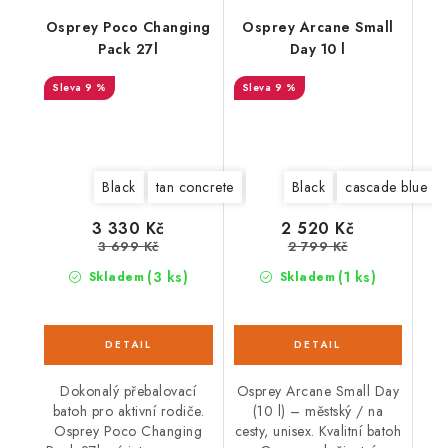
Osprey Poco Changing
Osprey Arcane Small
Pack 27l
Day 10 l
9 %
9 %
Black
tan concrete
deep peyto
Black
cascade blue
3 330 Kč
2 520 Kč
3 699 Kč
2 799 Kč
(3 ks)
(1 ks)
Skladem
Skladem
Dokonalý přebalovací
Osprey Arcane Small Day
batoh pro aktivní rodiče.
(10 l) – městský / na
Osprey Poco Changing
cesty, unisex. Kvalitní batoh