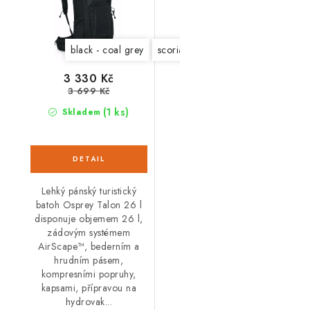
black - coal grey
scoria blue - night shift
Phantom 
3 330 Kč
3 699 Kč
(1 ks)
Skladem
Lehký pánský turistický
batoh Osprey Talon 26 l
disponuje objemem 26 l,
zádovým systémem
AirScape™, bederním a
hrudním pásem,
kompresními popruhy,
kapsami, přípravou na
hydrovak...