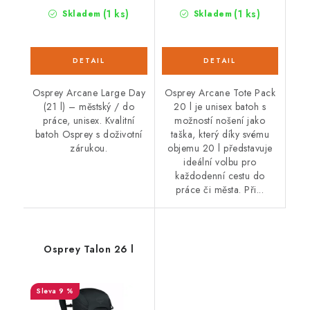
(1 ks)
(1 ks)
Skladem
Skladem
Osprey Arcane Large Day
Osprey Arcane Tote Pack
(21 l) – městský / do
20 l je unisex batoh s
práce, unisex. Kvalitní
možností nošení jako
batoh Osprey s doživotní
taška, který díky svému
zárukou.
objemu 20 l představuje
ideální volbu pro
každodenní cestu do
práce či města. Při...
Osprey Talon 26 l
9 %