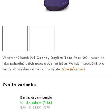
PODLE AKTIVITY
ZNAČKY
Doprava a platba
Vše o nákupu
Kontakty
Poradna
O nás
Blog
Všestranný batoh 2v1
Osprey Daylite Tote Pack 20l
. Noste ho
jako pohodlný batoh nebo elegantní tašku. Perfektní společník pro
každý aktivní den ve městě i na výletě.
Více informací
Barva: dream purple
Skladem
(1 ks)
EAN:
843820113075