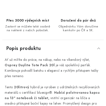
Přes 3000 výdejních míst
Doručení do pár dnů
Zastavit se můžete také osobně
Objednávku Vám doručíme
na nakteré z našich poboček.
kamkoliv po ČR a SK.
Popis produktu
Ať už míříte do práce, na nákup, nebo na víkendový výlet,
Osprey Daylite Tote Pack 20l
je váš spolehlivý parťák.
Kombinuje pohodlí batohu s elegancí a rychlým přístupem tašky
přes rameno.
Tento
20litrový
hybrid je vyroben z udržitelných recyklovaných
materiálů s certifikací bluesign®.
Nabízí polstrovanou kapsu
na 13" notebook či tablet,
vnitřní organizér na klíče a
snadno přístupné boční kapsy na lahev. Promyšlený design pro