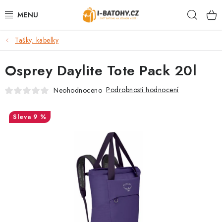
Přejít
Hleda
na
obsah
Tašky, kabelky
VÝPRODEJ %
Osprey Daylite Tote Pack 20l
BATOHY
Podrobnosti hodnocení
Neohodnoceno
TAŠKY, KABELKY
9 %
CESTOVNÍ ZAVAZADLA
LEDVINKY
PENĚŽENKY
DOPLŇKY A PŘÍSLUŠENSTVÍ