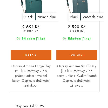
Black
nirvana blue heather
Black
cascade blue
cascade blue
latte 
2 691 Kč
2 520 Kč
2 990 Kč
2 799 Kč
(1 ks)
(1 ks)
Skladem
Skladem
Osprey Arcane Large Day
Osprey Arcane Small Day
(21 l) – městský / do
(10 l) – městský / na
práce, unisex. Kvalitní
cesty, unisex. Kvalitní batoh
batoh Osprey s doživotní
Osprey s doživotní
zárukou.
zárukou.
Osprey Talon 22 l