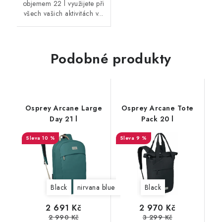
objemem 22 l využijete při
všech vašich aktivitách v...
Podobné produkty
Osprey Arcane Large
Osprey Arcane Tote
Day 21 l
Pack 20 l
10 %
9 %
Black
nirvana blue heather
Black
cascade blue
latte 
2 691 Kč
2 970 Kč
2 990 Kč
3 299 Kč