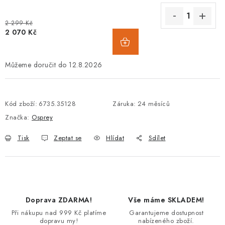
2 299 Kč
2 070 Kč
12.8.2026
Kód zboží:
6735.35128
Záruka
:
24 měsíců
Značka:
Osprey
Tisk
Zeptat se
Hlídat
Sdílet
Doprava ZDARMA!
Vše máme SKLADEM!
Při nákupu nad 999 Kč platíme
Garantujeme dostupnost
dopravu my!
nabízeného zboží.