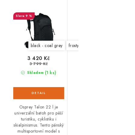
9 %
black - coal grey
frosty mint-night shift
scoria blue 
3 420 Kč
3 799 Kč
(1 ks)
Skladem
Osprey Talon 22 l je
univerzální batoh pro pěší
turistiku, cyklistiku i
skialpinismus. Tento pánský
multisportovní model s