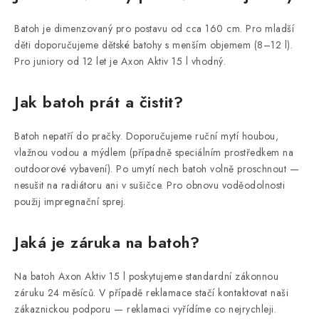
Batoh je dimenzovaný pro postavu od cca 160 cm. Pro mladší
děti doporučujeme dětské batohy s menším objemem (8–12 l).
Pro juniory od 12 let je Axon Aktiv 15 l vhodný.
Jak batoh prát a čistit?
Batoh nepatří do pračky. Doporučujeme ruční mytí houbou,
vlažnou vodou a mýdlem (případně speciálním prostředkem na
outdoorové vybavení). Po umytí nech batoh volně proschnout —
nesušit na radiátoru ani v sušičce. Pro obnovu voděodolnosti
použij impregnační sprej.
Jaká je záruka na batoh?
Na batoh Axon Aktiv 15 l poskytujeme standardní zákonnou
záruku 24 měsíců. V případě reklamace stačí kontaktovat naši
zákaznickou podporu — reklamaci vyřídíme co nejrychleji.