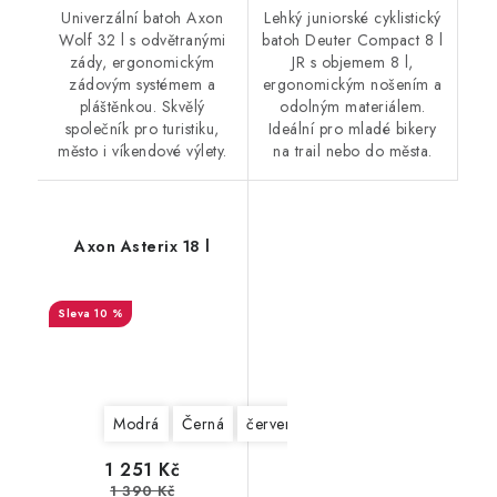
Univerzální batoh Axon
Lehký juniorské cyklistický
Wolf 32 l s odvětranými
batoh Deuter Compact 8 l
zády, ergonomickým
JR s objemem 8 l,
zádovým systémem a
ergonomickým nošením a
pláštěnkou. Skvělý
odolným materiálem.
společník pro turistiku,
Ideální pro mladé bikery
město i víkendové výlety.
na trail nebo do města.
Axon Asterix 18 l
10 %
Modrá
Černá
červená
tm.modrá
1 251 Kč
1 390 Kč