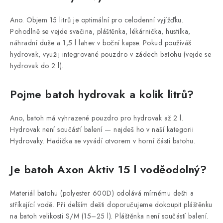
Ano. Objem 15 litrů je optimální pro celodenní vyjížďku.
Pohodlně se vejde svačina, pláštěnka, lékárnička, hustilka,
náhradní duše a 1,5 l lahev v boční kapse. Pokud používáš
hydrovak, využij integrované pouzdro v zádech batohu (vejde se
hydrovak do 2 l).
Pojme batoh hydrovak a kolik litrů?
Ano, batoh má vyhrazené pouzdro pro hydrovak až 2 l.
Hydrovak není součástí balení — najdeš ho v naší kategorii
Hydrovaky. Hadička se vyvádí otvorem v horní části batohu.
Je batoh Axon Aktiv 15 l voděodolný?
Materiál batohu (polyester 600D) odolává mírnému dešti a
stříkající vodě. Při delším dešti doporučujeme dokoupit pláštěnku
na batoh velikosti S/M (15–25 l). Pláštěnka není součástí balení.