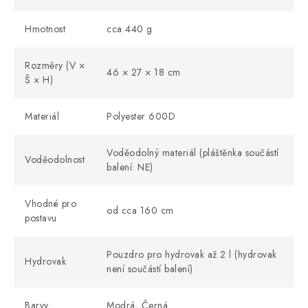
Hmotnost
cca 440 g
Rozměry (V ×
46 × 27 × 18 cm
Š × H)
Materiál
Polyester 600D
Voděodolný materiál (pláštěnka součástí
Voděodolnost
balení: NE)
Vhodné pro
od cca 160 cm
postavu
Pouzdro pro hydrovak až 2 l (hydrovak
Hydrovak
není součástí balení)
Barvy
Modrá, Černá