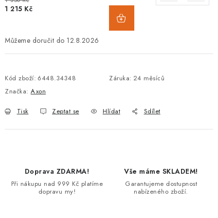
1 350 Kč
1 215 Kč
12.8.2026
Kód zboží:
6448.34348
Záruka
:
24 měsíců
Značka:
Axon
Tisk
Zeptat se
Hlídat
Sdílet
Doprava ZDARMA!
Vše máme SKLADEM!
Při nákupu nad 999 Kč platíme
Garantujeme dostupnost
dopravu my!
nabízeného zboží.