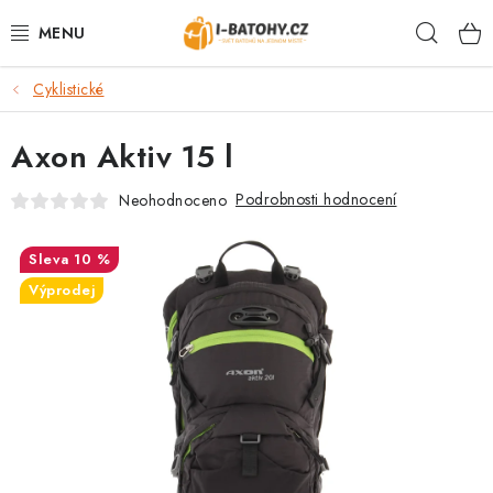
Přejít
Hleda
na
obsah
Cyklistické
VÝPRODEJ %
Axon Aktiv 15 l
BATOHY
Podrobnosti hodnocení
Neohodnoceno
TAŠKY, KABELKY
10 %
CESTOVNÍ ZAVAZADLA
Výprodej
LEDVINKY
PENĚŽENKY
DOPLŇKY A PŘÍSLUŠENSTVÍ