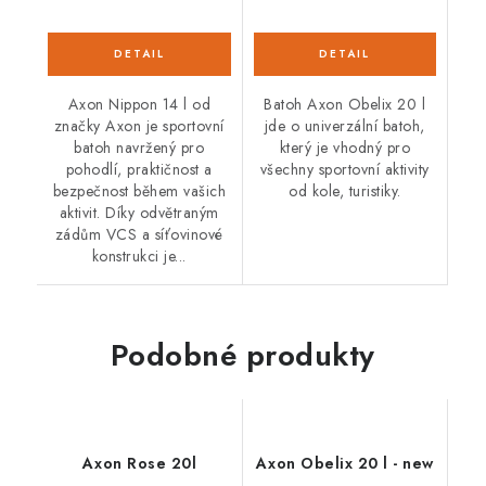
Axon Nippon 14 l od
Batoh Axon Obelix 20 l
značky Axon je sportovní
jde o univerzální batoh,
batoh navržený pro
který je vhodný pro
pohodlí, praktičnost a
všechny sportovní aktivity
bezpečnost během vašich
od kole, turistiky.
aktivit. Díky odvětraným
zádům VCS a síťovinové
konstrukci je...
Podobné produkty
Axon Rose 20l
Axon Obelix 20 l - new