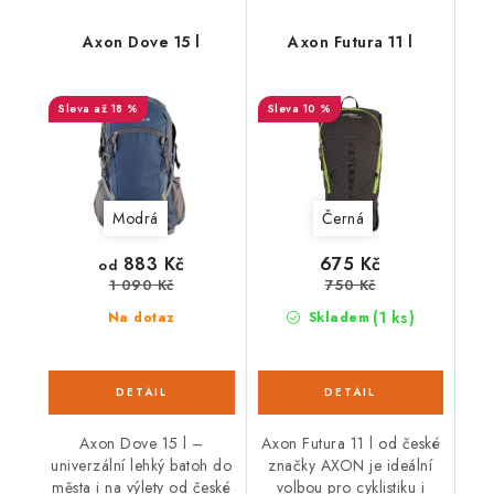
Axon Dove 15 l
Axon Futura 11 l
až 18 %
10 %
Modrá
Černá
883 Kč
675 Kč
od
750 Kč
1 090 Kč
(1 ks)
Na dotaz
Skladem
Axon Dove 15 l –
Axon Futura 11 l od české
univerzální lehký batoh do
značky AXON je ideální
města i na výlety od české
volbou pro cyklistiku i