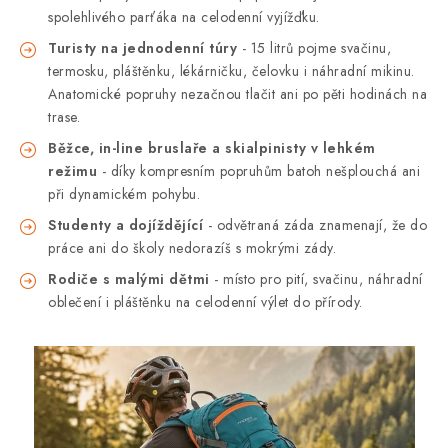
spolehlivého parťáka na celodenní vyjížďku.
Turisty na jednodenní túry
- 15 litrů pojme svačinu,
termosku, pláštěnku, lékárničku, čelovku i náhradní mikinu.
Anatomické popruhy nezačnou tlačit ani po pěti hodinách na
trase.
Běžce, in-line bruslaře a skialpinisty v lehkém
režimu
- díky kompresním popruhům batoh nešplouchá ani
při dynamickém pohybu.
Studenty a dojíždějící
- odvětraná záda znamenají, že do
práce ani do školy nedorazíš s mokrými zády.
Rodiče s malými dětmi
- místo pro pití, svačinu, náhradní
oblečení i pláštěnku na celodenní výlet do přírody.