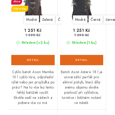
Akce
Výprodej
Modrá
Zelená
Černá
Modrá
Černá
červe
1 251 Kč
1 251 Kč
1 390 Kč
1 390 Kč
(>3 ks)
(1 ks)
Skladem
Skladem
Cyklo batoh Axon Mamba
Batoh Axon Asterix 18 l je
15 l cyklo tůra, odpolední
univerzální parťák pro
výlet nebo jen projížďka po
aktivní pohyb, který díky
práci? Na to vše lez tento
svému objemu skvěle
lehký batůžek využít.
poslouží při cyklistice,
Skvěle sedí na zádech a
turistice i běžném nošení
pobere vše co má.
ve městě.