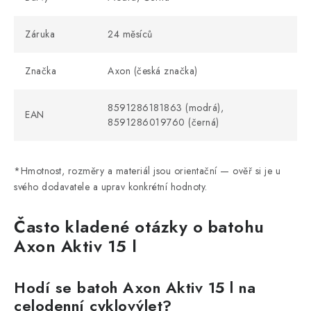
Záruka
24 měsíců
Značka
Axon (česká značka)
8591286181863 (modrá),
EAN
8591286019760 (černá)
*Hmotnost, rozměry a materiál jsou orientační — ověř si je u
svého dodavatele a uprav konkrétní hodnoty.
Často kladené otázky o batohu
Axon Aktiv 15 l
Hodí se batoh Axon Aktiv 15 l na
celodenní cyklovýlet?