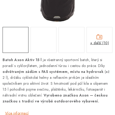
PODLE AKTIVITY
ZNAČKY
Doprava a platba
Vše o nákupu
Kontakty
Poradna
O nás
Blog
+ další (10)
Batoh Axon Aktiv 15 l
je všestranný sportovní batoh, který si
poradí s cyklovýletem, jednodenní túrou i cestou do práce. Díky
odvětraným zádům s FAS systémem, místu na hydrovak
(až
2 l), držáku cyklistické helmy a reflexním prvkům je ideálním
společníkem pro aktivní život. S hmotností pod půl kila a objemem
15 l pohodlně pojme svačinu, pláštěnku, lékárničku, fotoaparát i
náhradní vrstvu oblečení.
Vyrobeno značkou Axon — českou
značkou s tradicí ve výrobě outdoorového vybavení.
Více informací