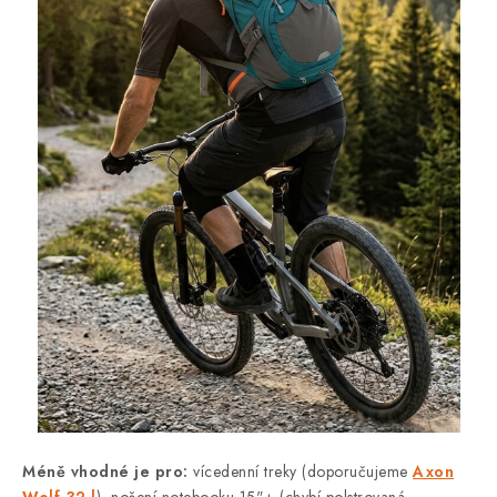
Méně vhodné je pro:
vícedenní treky (doporučujeme
Axon
Wolf 32 l
), nošení notebooku 15"+ (chybí polstrovaná