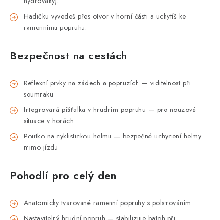
hydrovaky).
Hadičku vyvedeš přes otvor v horní části a uchytíš ke
ramennímu popruhu.
Bezpečnost na cestách
Reflexní prvky na zádech a popruzích — viditelnost při
soumraku
Integrovaná píšťalka v hrudním popruhu — pro nouzové
situace v horách
Poutko na cyklistickou helmu — bezpečné uchycení helmy
mimo jízdu
Pohodlí pro celý den
Anatomicky tvarované ramenní popruhy s polstrováním
Nastavitelný hrudní popruh — stabilizuje batoh při