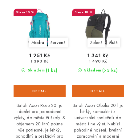
10 %
10 %
Modrá
červená
Zelená
žlutá
1 251 Kč
1 341 Kč
1 390 Kč
1 490 Kč
(1 ks)
(>3 ks)
Skladem
Skladem
Batoh Axon Rose 20l je
Batoh Axon Obelix 20 l je
ideální pro jednodenní
lehký, kompaktní a
výlety, do města či školy. S
univerzální společník do
objemem 20 litrů pojme
města i na výlet. Nabízí
vše potřebné. Je lehký,
pohodlné nošení, kvalitní
pohodlný a praktický pro
zpracování a moderní