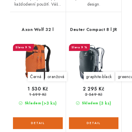
každodenní použití. Váš...
design.
Axon Wolf 32 l
Deuter Compact 8 l JR
9 %
9 %
Černá
oranžová
graphite-black
greencu
1 530 Kč
2 295 Kč
1 699 Kč
2 549 Kč
(>3 ks)
(3 ks)
Skladem
Skladem