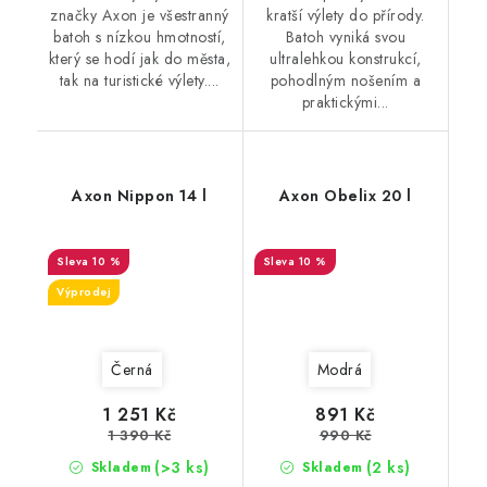
značky Axon je všestranný
kratší výlety do přírody.
batoh s nízkou hmotností,
Batoh vyniká svou
který se hodí jak do města,
ultralehkou konstrukcí,
tak na turistické výlety....
pohodlným nošením a
praktickými...
Axon Nippon 14 l
Axon Obelix 20 l
10 %
10 %
Výprodej
Černá
Modrá
1 251 Kč
891 Kč
1 390 Kč
990 Kč
(>3 ks)
(2 ks)
Skladem
Skladem