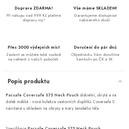
Doprava ZDARMA!
Vše máme SKLADEM!
Při nákupu nad 999 Kč platíme
Garantujeme dostupnost
dopravu my!
nabízeného zboží.
Přes 3000 výdejních míst
Doručení do pár dnů
Zastavit se můžete také osobně
Objednávku Vám doručíme
na nakteré z našich poboček.
kamkoliv po ČR a SK.
Popis produktu
Pacsafe Coversafe S75 Neck Pouch
diskrétní, skrytá a na
dotek měkká - nová kolekce cestovních doplňků Coversafe S
navržená s ohledem na obrysy a tvary ženského těla
Specifikace
Pacsafe Coversafe S75 Neck Pouch