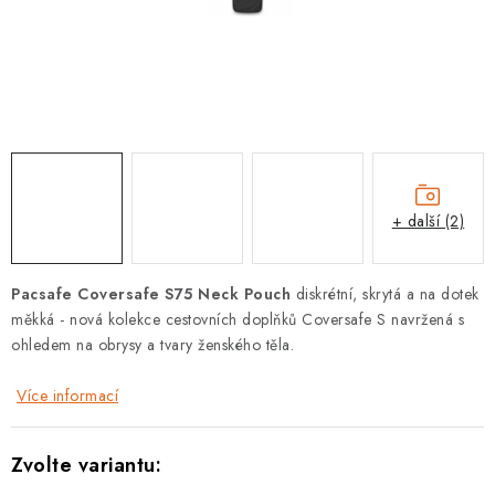
PODLE AKTIVITY
ZNAČKY
Doprava a platba
Vše o nákupu
Kontakty
Poradna
O nás
Blog
+ další (2)
Pacsafe Coversafe S75 Neck Pouch
diskrétní, skrytá a na dotek
měkká - nová kolekce cestovních doplňků Coversafe S navržená s
ohledem na obrysy a tvary ženského těla.
Více informací