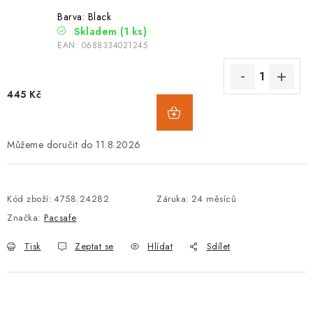
Barva: Black
Skladem
(1 ks)
EAN:
0688334021245
445 Kč
11.8.2026
Kód zboží:
4758.24282
Záruka
:
24 měsíců
Značka:
Pacsafe
Tisk
Zeptat se
Hlídat
Sdílet