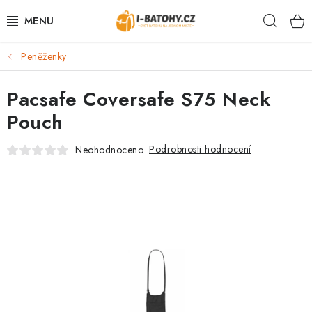
Přejít
Hleda
na
obsah
Peněženky
VÝPRODEJ %
Pacsafe Coversafe S75 Neck
BATOHY
Pouch
TAŠKY, KABELKY
Podrobnosti hodnocení
Neohodnoceno
CESTOVNÍ ZAVAZADLA
LEDVINKY
PENĚŽENKY
DOPLŇKY A PŘÍSLUŠENSTVÍ