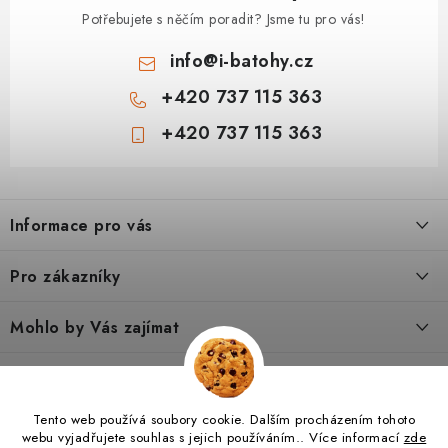
Potřebujete s něčím poradit? Jsme tu pro vás!
info
@
i-batohy.cz
+420 737 115 363
+420 737 115 363
Z
á
Informace pro vás
p
a
Doprava a platba
Pro zákazníky
t
Vše o nákupu
í
Podmínky ochrany osobní údaje
Mohlo by Vás zajímat
Kontakty
Obchodní podmínky
Dárkové poukazy
Tipy a rady
Poradna
Reklamační řád
Hodnocení obchodu
O nás
Jak vybrat turistický batoh pro dítě 6–8 let
Tento web používá soubory cookie. Dalším procházením tohoto
I-SPORTS.CZ
Nábytek VALMO
I-BATOHY.CZ
Výměna a vrácení zboží
webu vyjadřujete souhlas s jejich používáním.. Více informací
zde
Výhody registrace