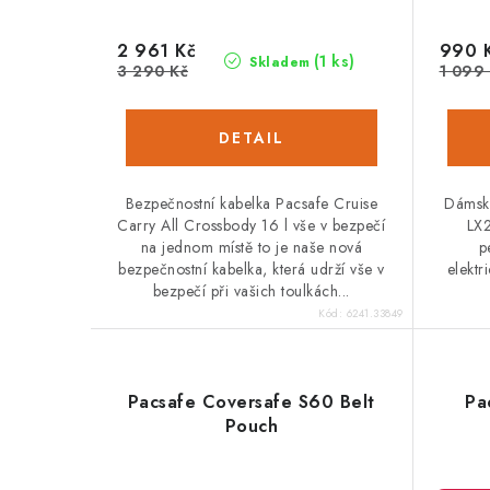
u
u
k
2 961 Kč
990 
(1 ks)
Skladem
k
3 290 Kč
1 099
t
t
ů
ů
Bezpečnostní kabelka Pacsafe Cruise
Dámská
Carry All Crossbody 16 l vše v bezpečí
LX2
na jednom místě to je naše nová
p
bezpečnostní kabelka, která udrží vše v
elektr
bezpečí při vašich toulkách...
Kód:
6241.33849
Pacsafe Coversafe S60 Belt
Pa
Pouch