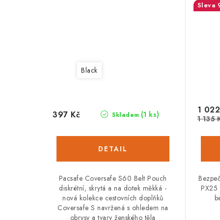
Black
1 022
397 Kč
(1 ks)
Skladem
1 135 
Pacsafe Coversafe S60 Belt Pouch
Bezpeč
diskrétní, skrytá a na dotek měkká -
PX25 
nová kolekce cestovních doplňků
b
Coversafe S navržená s ohledem na
obrysy a tvary ženského těla