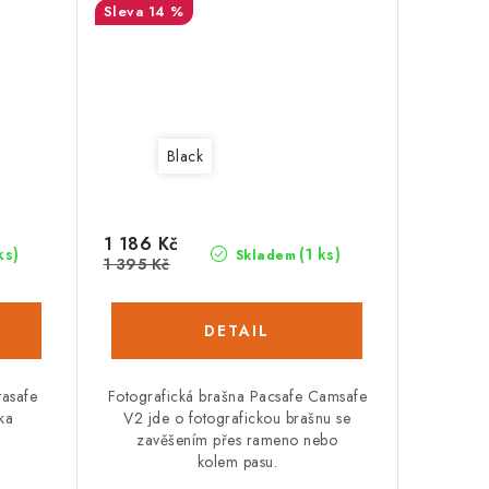
14 %
Black
1 186 Kč
ks)
(1 ks)
Skladem
1 395 Kč
tasafe
Fotografická brašna Pacsafe Camsafe
ka
V2 jde o fotografickou brašnu se
zavěšením přes rameno nebo
kolem pasu.