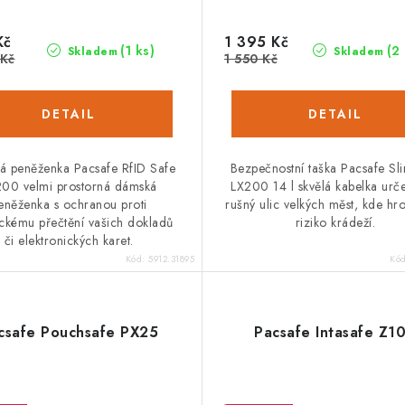
Kč
1 395 Kč
(1 ks)
(2
Skladem
Skladem
 Kč
1 550 Kč
 peněženka Pacsafe RfID Safe
Bezpečnostní taška Pacsafe Sl
00 velmi prostorná dámská
LX200 14 l skvělá kabelka urč
eněženka s ochranou proti
rušný ulic velkých měst, kde hro
ickému přečtění vašich dokladů
riziko krádeží.
či elektronických karet.
Kód:
5912.31895
Kó
csafe Pouchsafe PX25
Pacsafe Intasafe Z1