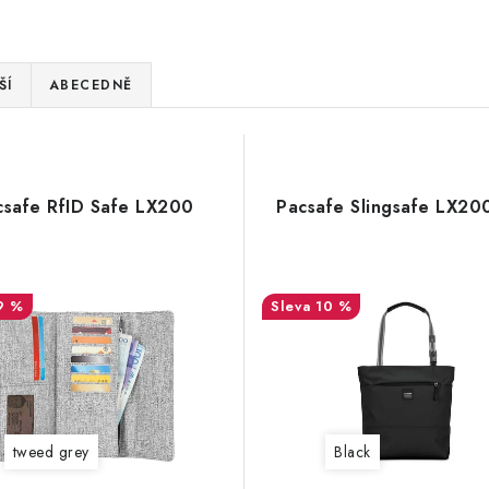
ŠÍ
ABECEDNĚ
csafe RfID Safe LX200
Pacsafe Slingsafe LX200
9 %
10 %
tweed grey
Black