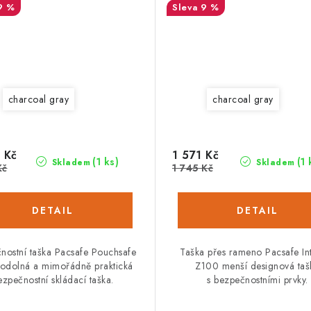
9 %
9 %
charcoal gray
charcoal gray
 Kč
1 571 Kč
(1 ks)
(1 
Skladem
Skladem
Kč
1 745 Kč
nostní taška Pacsafe Pouchsafe
Taška přes rameno Pacsafe In
odolná a mimořádně praktická
Z100 menší designová taš
ezpečnostní skládací taška.
s bezpečnostní­mi prvky.