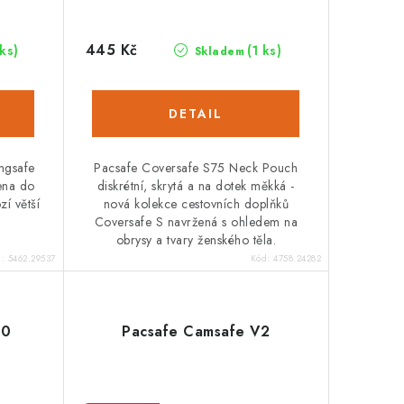
445 Kč
 ks)
(1 ks)
Skladem
ingsafe
Pacsafe Coversafe S75 Neck Pouch
ena do
diskrétní, skrytá a na dotek měkká -
zí větší
nová kolekce cestovních doplňků
Coversafe S navržená s ohledem na
obrysy a tvary ženského těla.
d:
5462.29537
Kód:
4758.24282
00
Pacsafe Camsafe V2