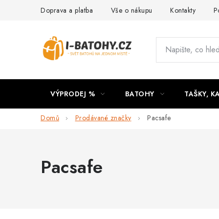
Přejít
Doprava a platba
Vše o nákupu
Kontakty
P
na
obsah
VÝPRODEJ %
BATOHY
TAŠKY, K
Domů
Prodávané značky
Pacsafe
Pacsafe