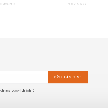
d:
2802.14516
Kód:
2439.13102
PŘIHLÁSIT SE
chrany osobních údajů