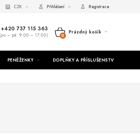
CZK
Přihlášení
Registrace
+420 737 115 363
Prázdný košík
(po – pá: 9:00 – 17:00)
NÁKUPNÍ
KOŠÍK
PENĚŽENKY
DOPLŇKY A PŘÍSLUŠENSTVÍ
PO