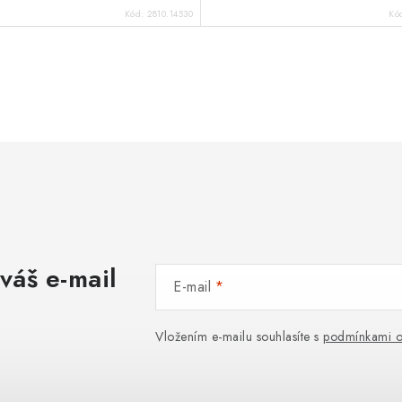
Kód:
2810.14530
Kó
váš e-mail
E-mail
Vložením e-mailu souhlasíte s
podmínkami o