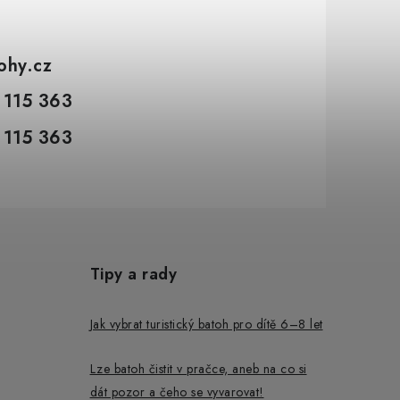
tohy.cz
 115 363
 115 363
Tipy a rady
Jak vybrat turistický batoh pro dítě 6–8 let
Lze batoh čistit v pračce, aneb na co si
dát pozor a čeho se vyvarovat!