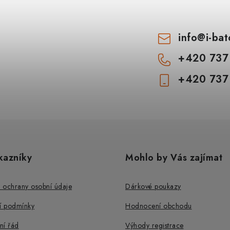
info
@
i-ba
+420 737
+420 737
kazníky
Mohlo by Vás zajímat
 ochrany osobní údaje
Dárkové poukazy
 podmínky
Hodnocení obchodu
ní řád
Výhody registrace