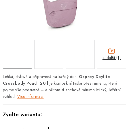
PODLE AKTIVITY
ZNAČKY
Doprava a platba
Vše o nákupu
Kontakty
Poradna
O nás
Blog
+ další (1)
Lehká, stylová a připravená na každý den.
Osprey Daylite
Crossbody Pouch 20 l
je kompaktní taška přes rameno, která
pojme vše podstatné – a přitom si zachová minimalistický, ležérní
vzhled.
Více informací