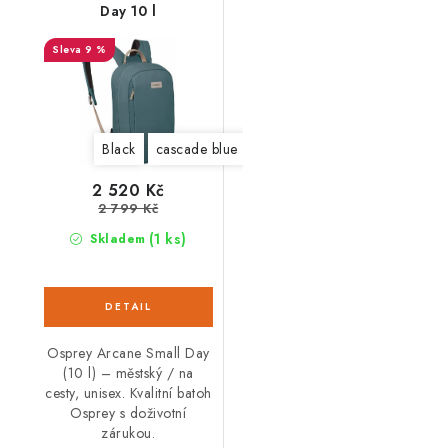
Day 10 l
9 %
Black
cascade blue
latte brown
2 520 Kč
2 799 Kč
(1 ks)
Skladem
Osprey Arcane Small Day
(10 l) – městský / na
cesty, unisex. Kvalitní batoh
Osprey s doživotní
zárukou.