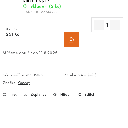
Barva: iris pink
Skladem
(2 ks)
EAN:
810165744233
1 390 Kč
1 251 Kč
11.8.2026
Kód zboží:
6825.35359
Záruka
:
24 měsíců
Značka:
Osprey
Tisk
Zeptat se
Hlídat
Sdílet