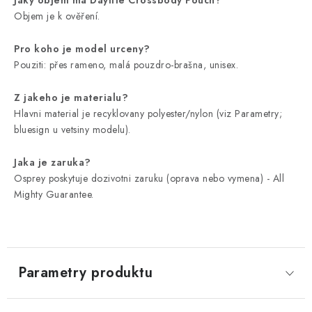
Jaky objem ma Daylite Crossbody Pouch?
Objem je k ověření.
Pro koho je model urceny?
Pouziti: přes rameno, malá pouzdro-brašna, unisex.
Z jakeho je materialu?
Hlavni material je recyklovany polyester/nylon (viz Parametry;
bluesign u vetsiny modelu).
Jaka je zaruka?
Osprey poskytuje dozivotni zaruku (oprava nebo vymena) - All
Mighty Guarantee.
Parametry produktu