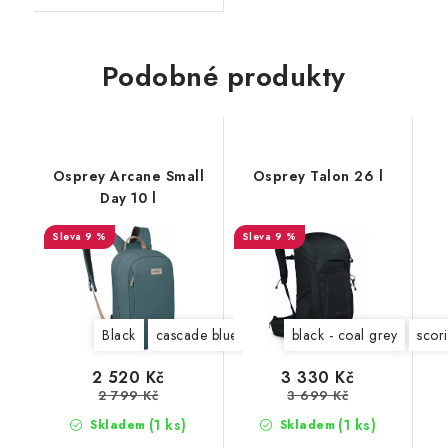
Podobné produkty
Osprey Arcane Small
Osprey Talon 26 l
Day 10 l
9 %
9 %
Black
cascade blue
latte brown
black - coal grey
scori
2 520 Kč
3 330 Kč
2 799 Kč
3 699 Kč
(1 ks)
(1 ks)
Skladem
Skladem