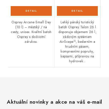
Osprey Arcane Small Day
Lehký pánský turistický
(10 l) – městský / na
batoh Osprey Talon 26 l
cesty, unisex. Kvalitní batoh
disponuje objemem 26 l,
Osprey s doživotní
zádovým systémem
zárukou.
AirScape™, bederním a
hrudním pásem,
kompresními popruhy,
kapsami, přípravou na
hydrovak...
Aktuální novinky a akce na váš e-mail