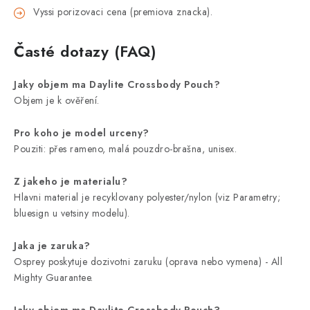
Vyssi porizovaci cena (premiova znacka).
Časté dotazy (FAQ)
Jaky objem ma Daylite Crossbody Pouch?
Objem je k ověření.
Pro koho je model urceny?
Pouziti: přes rameno, malá pouzdro-brašna, unisex.
Z jakeho je materialu?
Hlavni material je recyklovany polyester/nylon (viz Parametry;
bluesign u vetsiny modelu).
Jaka je zaruka?
Osprey poskytuje dozivotni zaruku (oprava nebo vymena) - All
Mighty Guarantee.