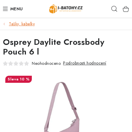
Přejít
Hleda
na
obsah
Tašky, kabelky
VÝPRODEJ %
Osprey Daylite Crossbody
BATOHY
Pouch 6 l
TAŠKY, KABELKY
Podrobnosti hodnocení
Neohodnoceno
CESTOVNÍ ZAVAZADLA
10 %
LEDVINKY
PENĚŽENKY
DOPLŇKY A PŘÍSLUŠENSTVÍ