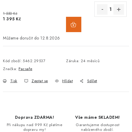
1 550 Kč
1 395 Kč
12.8.2026
Kód zboží:
5462.29537
Záruka
:
24 měsíců
Značka:
Pacsafe
Tisk
Zeptat se
Hlídat
Sdílet
Doprava ZDARMA!
Vše máme SKLADEM!
Při nákupu nad 999 Kč platíme
Garantujeme dostupnost
dopravu my!
nabízeného zboží.