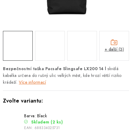
PODLE AKTIVITY
ZNAČKY
Doprava a platba
Vše o nákupu
Kontakty
Poradna
O nás
Blog
+ další (3)
Bezpečnostní taška Pacsafe Slingsafe LX200 14 l
skvělá
kabelka určena do rušný ulic velkých měst, kde hrozí větší riziko
krádeží.
Více informací
Barva: Black
Skladem
(2 ks)
EAN:
688334025731