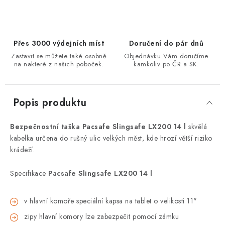
Přes 3000 výdejních míst
Doručení do pár dnů
Zastavit se můžete také osobně
Objednávku Vám doručíme
na nakteré z našich poboček.
kamkoliv po ČR a SK.
Popis produktu
Bezpečnostní taška Pacsafe Slingsafe LX200 14 l
skvělá
kabelka určena do rušný ulic velkých měst, kde hrozí větší riziko
krádeží.
Specifikace
Pacsafe Slingsafe LX200 14 l
v hlavní komoře speciální kapsa na tablet o velikosti 11"
zipy hlavní komory lze zabezpečit pomocí zámku