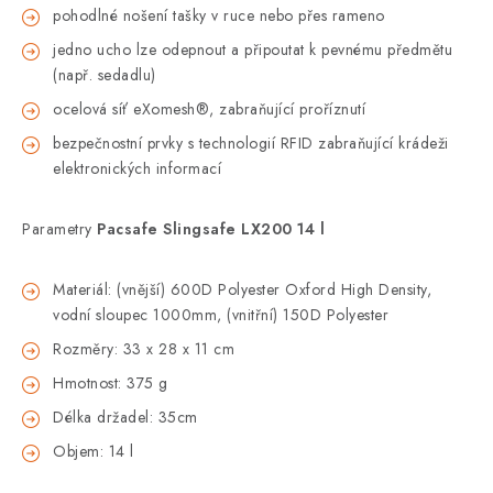
pohodlné nošení tašky v ruce nebo přes rameno
jedno ucho lze odepnout a připoutat k pevnému předmětu
(např. sedadlu)
ocelová síť eXomesh®, zabraňující proříznutí
bezpečnostní prvky s technologií RFID zabraňující krádeži
elektronických informací
Parametry
Pacsafe Slingsafe LX200 14 l
Materiál: (vnější) 600D Polyester Oxford High Density,
vodní sloupec 1000mm, (vnitřní) 150D Polyester
Rozměry: 33 x 28 x 11 cm
Hmotnost: 375 g
Délka držadel: 35cm
Objem: 14 l