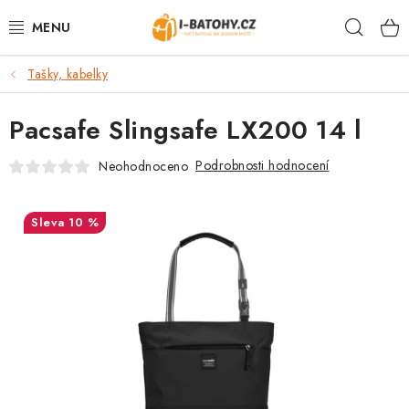
Přejít
Hleda
na
obsah
Tašky, kabelky
VÝPRODEJ %
Pacsafe Slingsafe LX200 14 l
BATOHY
Podrobnosti hodnocení
Neohodnoceno
TAŠKY, KABELKY
CESTOVNÍ ZAVAZADLA
10 %
LEDVINKY
PENĚŽENKY
DOPLŇKY A PŘÍSLUŠENSTVÍ