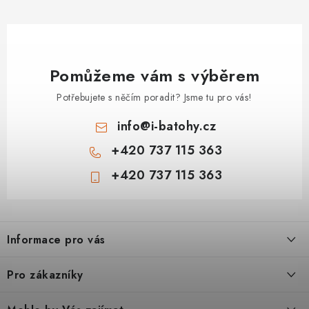
Pomůžeme vám s výběrem
Potřebujete s něčím poradit? Jsme tu pro vás!
info
@
i-batohy.cz
+420 737 115 363
+420 737 115 363
Z
á
Informace pro vás
p
a
Doprava a platba
Pro zákazníky
t
Vše o nákupu
í
Podmínky ochrany osobní údaje