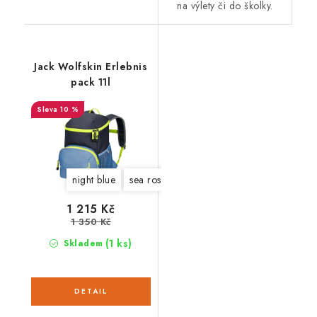
na výlety či do školky.
Jack Wolfskin Erlebnis
pack 11l
10 %
night blue
sea rose
slate green
1 215 Kč
1 350 Kč
(1 ks)
Skladem