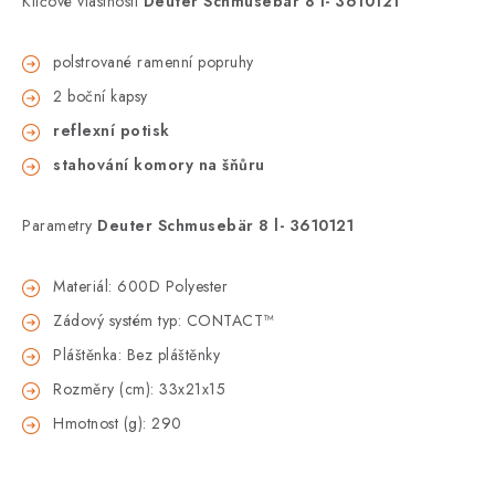
Klíčové vlastnosti
Deuter Schmusebär 8 l- 3610121
polstrované ramenní popruhy
2 boční kapsy
reflexní potisk
stahování komory na šňůru
Parametry
Deuter Schmusebär 8 l- 3610121
Materiál: 600D Polyester
Zádový systém typ: CONTACT™
Pláštěnka: Bez pláštěnky
Rozměry (cm): 33x21x15
Hmotnost (g): 290