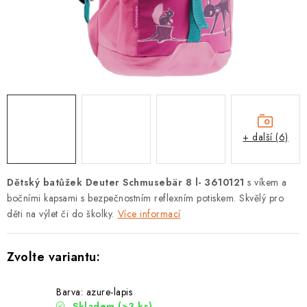
PODLE AKTIVITY
ZNAČKY
Doprava a platba
Vše o nákupu
Kontakty
Poradna
O nás
Blog
+ další (6)
Dětský batůžek Deuter Schmusebär 8 l- 3610121
s víkem a
bočními kapsami s bezpečnostním reflexním potiskem. Skvělý pro
děti na výlet či do školky.
Více informací
Barva: azure-lapis
Skladem
(>3 ks)