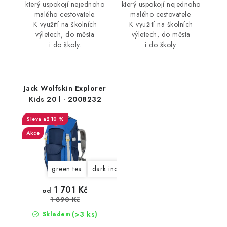
který uspokojí nejednoho
který uspokojí nejednoho
malého cestovatele.
malého cestovatele.
K využití na školních
K využití na školních
výletech, do města
výletech, do města
i do školy.
i do školy.
Jack Wolfskin Explorer
Kids 20 l - 2008232
až 10 %
Akce
green tea
dark indigo
1 701 Kč
od
1 890 Kč
(>3 ks)
Skladem