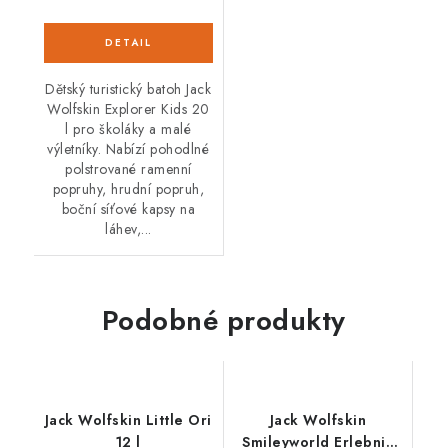
Dětský turistický batoh Jack
Wolfskin Explorer Kids 20
l pro školáky a malé
výletníky. Nabízí pohodlné
polstrované ramenní
popruhy, hrudní popruh,
boční síťové kapsy na
láhev,...
Podobné produkty
Jack Wolfskin Little Ori
Jack Wolfskin
12 l
Smileyworld Erlebnis