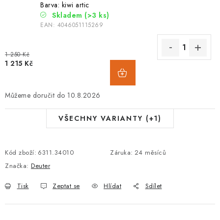
Barva: kiwi artic
Skladem
(>3 ks)
EAN:
4046051115269
1 250 Kč
1 215 Kč
10.8.2026
VŠECHNY VARIANTY (+1)
Kód zboží:
6311.34010
Záruka
:
24 měsíců
Značka:
Deuter
Tisk
Zeptat se
Hlídat
Sdílet