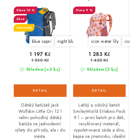
Pack 9l
10 %
9 %
Akce
Výprodej
blue capri
night blue
grape leaf
icon water lily
orchid
icon min
1 197 Kč
1 283 Kč
1 330 Kč
1 425 Kč
(>3 ks)
(3 ks)
Skladem
Skladem
Dětský batůžek Jack
Lehký a odolný batoh
Wolfskin Little Ori 12 l
SmileyWorld Erlebnis Pack
velmi pohodlný dětský
9 l – první batoh pro děti,
batůže na jednodenní
recyklovaný materiál,
výlety do přírody, ale i do
vypolstrovaná záda a dno,
města.
kapsa na jmenovku, ideální