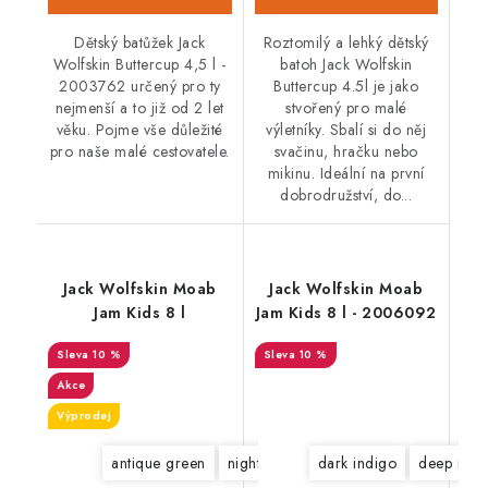
Dětský batůžek Jack
Roztomilý a lehký dětský
Wolfskin Buttercup 4,5 l -
batoh Jack Wolfskin
2003762 určený pro ty
Buttercup 4.5l je jako
nejmenší a to již od 2 let
stvořený pro malé
věku. Pojme vše důležité
výletníky. Sbalí si do něj
pro naše malé cestovatele.
svačinu, hračku nebo
mikinu. Ideální na první
dobrodružství, do...
Jack Wolfskin Moab
Jack Wolfskin Moab
Jam Kids 8 l
Jam Kids 8 l - 2006092
10 %
10 %
Akce
Výprodej
antique green
night blue
desert rose
dark indigo
coastal blu
deep mint