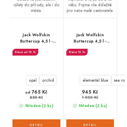
výlety do přírody, ale i do
věku. Pojme vše důležité
města.
pro naše malé cestovatele.
Jack Wolfskin
Jack Wolfskin
Buttercup 4,5 l -
Buttercup 4,5 l -
2003762
2003763
až 10 %
10 %
opal
orchid
elemental blue
sea ros
765 Kč
945 Kč
od
1 050 Kč
850 Kč
(2 ks)
(3 ks)
Skladem
Skladem