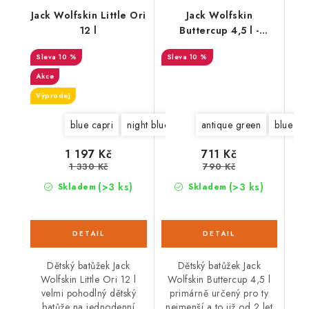
Jack Wolfskin Little Ori
Jack Wolfskin
12 l
Buttercup 4,5 l -
2003761
10 %
10 %
Akce
Výprodej
blue capri
night blue
grape leaf
antique green
orchid
blue cap
1 197 Kč
711 Kč
1 330 Kč
790 Kč
(>3 ks)
(>3 ks)
Skladem
Skladem
Dětský batůžek Jack
Dětský batůžek Jack
Wolfskin Little Ori 12 l
Wolfskin Buttercup 4,5 l
velmi pohodlný dětský
primárně určený pro ty
batůže na jednodenní
nejmenší a to již od 2 let