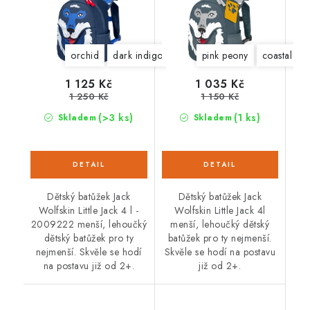
orchid
dark indigo
pink peony
coastal blu
1 125 Kč
1 035 Kč
1 250 Kč
1 150 Kč
(>3 ks)
(1 ks)
Skladem
Skladem
Dětský batůžek Jack
Dětský batůžek Jack
Wolfskin Little Jack 4 l -
Wolfskin Little Jack 4l
2009222 menší, lehoučký
menší, lehoučký dětský
dětský batůžek pro ty
batůžek pro ty nejmenší.
nejmenší. Skvěle se hodí
Skvěle se hodí na postavu
na postavu již od 2+.
již od 2+.