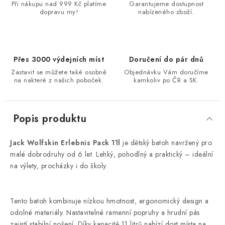
Při nákupu nad 999 Kč platíme
Garantujeme dostupnost
dopravu my!
nabízeného zboží.
Přes 3000 výdejních míst
Doručení do pár dnů
Zastavit se můžete také osobně
Objednávku Vám doručíme
na nakteré z našich poboček.
kamkoliv po ČR a SK.
Popis produktu
Jack Wolfskin Erlebnis Pack 11l
je dětský batoh navržený pro
malé dobrodruhy od 6 let. Lehký, pohodlný a praktický – ideální
na výlety, procházky i do školy.
Tento batoh kombinuje nízkou hmotnost, ergonomický design a
odolné materiály. Nastavitelné ramenní popruhy a hrudní pás
zajistí stabilní nošení. Díky kapacitě 11 litrů nabízí dost místa na