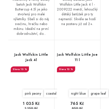
batoh Jack Wolfskin
Wolfskin Little Jack 4 l -
Buttercup 4.5l je jako
2009222 menší, lehoučký
stvořený pro malé
dětský batůžek pro ty
výletníky. Sbalí si do něj
nejmenší. Skvěle se hodí
svačinu, hračku nebo
na postavu již od 2+.
mikinu. Ideální na první
dobrodružství, do...
Jack Wolfskin Little
Jack Wolfskin Little Joe
Jack 4l
11 l
10 %
10 %
pink peony
coastal blue
storm grey
night blue
grape leaf
1 035 Kč
765 Kč
1 150 Kč
850 Kč