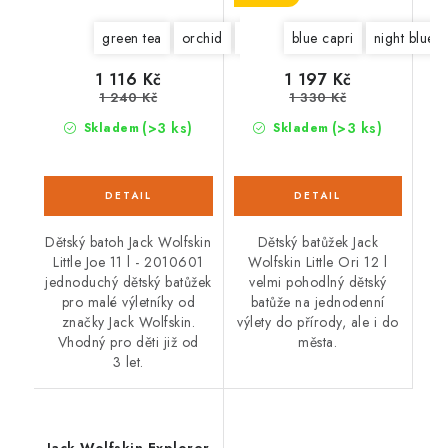
green tea
orchid
dark indigo
blue capri
deep mint
night blue
dark 
1 116 Kč
1 197 Kč
1 240 Kč
1 330 Kč
(>3 ks)
(>3 ks)
Skladem
Skladem
Dětský batoh Jack Wolfskin
Dětský batůžek Jack
Little Joe 11 l - 2010601
Wolfskin Little Ori 12 l
jednoduchý dětský batůžek
velmi pohodlný dětský
pro malé výletníky od
batůže na jednodenní
značky Jack Wolfskin.
výlety do přírody, ale i do
Vhodný pro děti již od
města.
3 let.
Jack Wolfskin Explorer