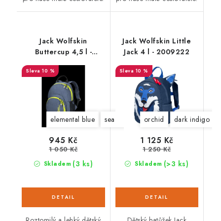
Jack Wolfskin
Jack Wolfskin Little
Buttercup 4,5 l -
Jack 4 l - 2009222
2003763
10 %
10 %
elemental blue
sea rose
mint leaf
orchid
dark indigo
945 Kč
1 125 Kč
1 050 Kč
1 250 Kč
(3 ks)
(>3 ks)
Skladem
Skladem
Roztomilý a lehký dětský
Dětský batůžek Jack