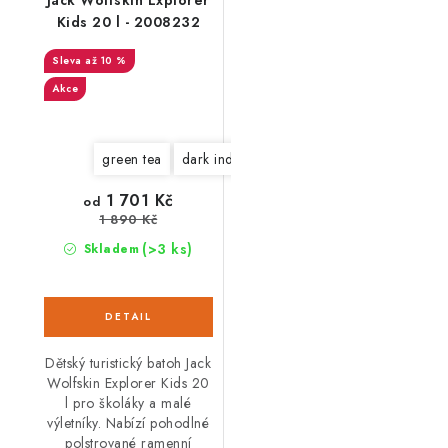
Kids 20 l - 2008232
až 10 %
Akce
green tea
dark indigo
1 701 Kč
od
1 890 Kč
(>3 ks)
Skladem
Dětský turistický batoh Jack
Wolfskin Explorer Kids 20
l pro školáky a malé
výletníky. Nabízí pohodlné
polstrované ramenní