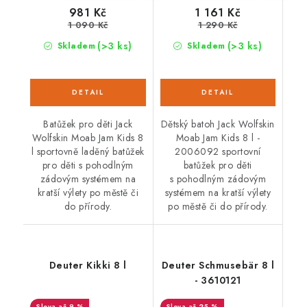
981 Kč
1 161 Kč
1 090 Kč
1 290 Kč
(>3 ks)
(>3 ks)
Skladem
Skladem
Batůžek pro děti Jack
Dětský batoh Jack Wolfskin
Wolfskin Moab Jam Kids 8
Moab Jam Kids 8 l -
l sportovně laděný batůžek
2006092 sportovní
pro děti s pohodlným
batůžek pro děti
zádovým systémem na
s pohodlným zádovým
kratší výlety po městě či
systémem na kratší výlety
do přírody.
po městě či do přírody.
Deuter Kikki 8 l
Deuter Schmusebär 8 l
- 3610121
až 9 %
až 25 %