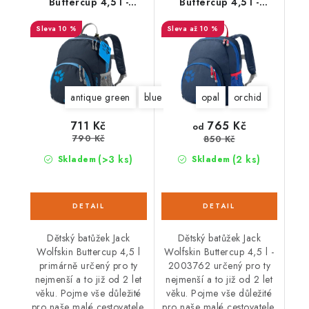
Buttercup 4,5 l -
Buttercup 4,5 l -
2003761
2003762
10 %
až 10 %
antique green
blue capri
opal
opal
orchid
765 Kč
711 Kč
od
790 Kč
850 Kč
(>3 ks)
(2 ks)
Skladem
Skladem
Dětský batůžek Jack
Dětský batůžek Jack
Wolfskin Buttercup 4,5 l
Wolfskin Buttercup 4,5 l -
primárně určený pro ty
2003762 určený pro ty
nejmenší a to již od 2 let
nejmenší a to již od 2 let
věku. Pojme vše důležité
věku. Pojme vše důležité
pro naše malé cestovatele.
pro naše malé cestovatele.