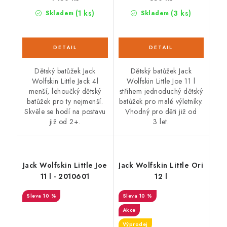
(1 ks)
(3 ks)
Skladem
Skladem
Dětský batůžek Jack
Dětský batůžek Jack
Wolfskin Little Jack 4l
Wolfskin Little Joe 11 l
menší, lehoučký dětský
střihem jednoduchý dětský
batůžek pro ty nejmenší.
batůžek pro malé výletníky.
Skvěle se hodí na postavu
Vhodný pro děti již od
již od 2+.
3 let.
Jack Wolfskin Little Joe
Jack Wolfskin Little Ori
11 l - 2010601
12 l
10 %
10 %
Akce
Výprodej