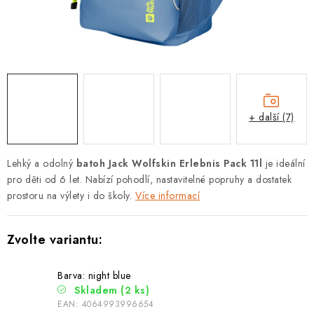
PODLE AKTIVITY
ZNAČKY
Doprava a platba
Vše o nákupu
Kontakty
Poradna
O nás
Blog
+ další (7)
Lehký a odolný
batoh Jack Wolfskin Erlebnis Pack 11l
je ideální
pro děti od 6 let. Nabízí pohodlí, nastavitelné popruhy a dostatek
prostoru na výlety i do školy.
Více informací
Barva: night blue
Skladem
(2 ks)
EAN:
4064993996654