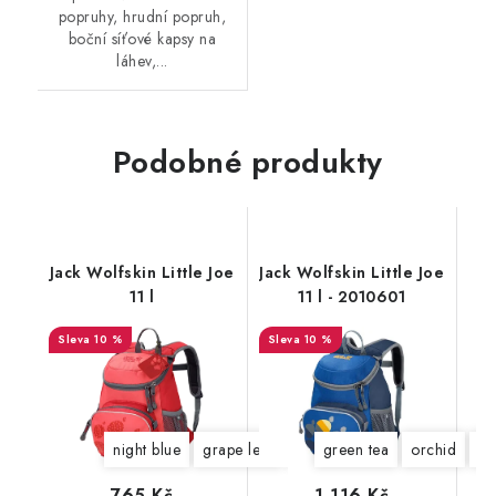
popruhy, hrudní popruh,
boční síťové kapsy na
láhev,...
Podobné produkty
Jack Wolfskin Little Joe
Jack Wolfskin Little Joe
11 l
11 l - 2010601
10 %
10 %
night blue
grape leaf
grapefruit
green tea
pink peony
orchid
da
at
765 Kč
1 116 Kč