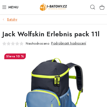
Přejít
Hleda
na
obsah
Batohy
VÝPRODEJ %
Jack Wolfskin Erlebnis pack 11l
BATOHY
Podrobnosti hodnocení
Neohodnoceno
TAŠKY, KABELKY
10 %
CESTOVNÍ ZAVAZADLA
LEDVINKY
PENĚŽENKY
DOPLŇKY A PŘÍSLUŠENSTVÍ