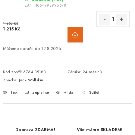
EAN:
4064993996678
1 350 Kč
1 215 Kč
12.8.2026
Kód zboží:
6764.35183
Záruka
:
24 měsíců
Značka:
Jack Wolfskin
Tisk
Zeptat se
Hlídat
Sdílet
Doprava ZDARMA!
Vše máme SKLADEM!