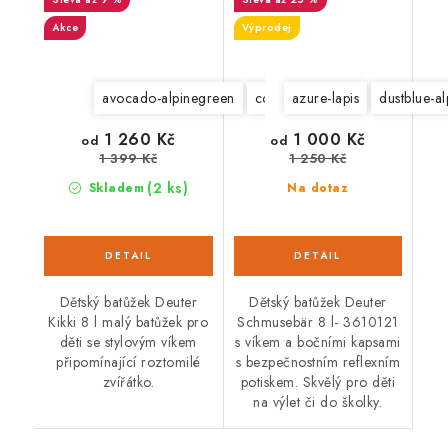
Akce
Výprodej
avocado-alpinegreen
coolblue-midnight
azure-lapis
dustblue-a
1 260 Kč
1 000 Kč
od
od
1 399 Kč
1 250 Kč
(2 ks)
Skladem
Na dotaz
Dětský batůžek Deuter
Dětský batůžek Deuter
Kikki 8 l malý batůžek pro
Schmusebär 8 l- 3610121
děti se stylovým víkem
s víkem a bočními kapsami
připomínající roztomilé
s bezpečnostním reflexním
zvířátko.
potiskem. Skvělý pro děti
na výlet či do školky.