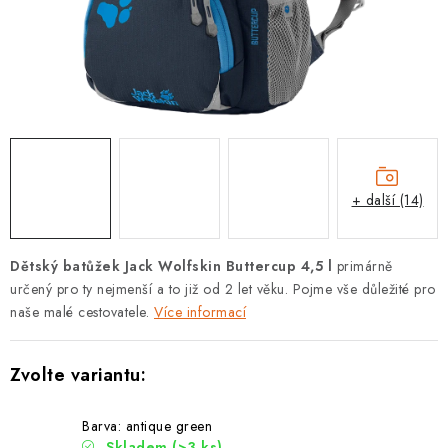
PODLE AKTIVITY
ZNAČKY
Doprava a platba
Vše o nákupu
Kontakty
Poradna
O nás
Blog
+ další (14)
Dětský batůžek Jack Wolfskin Buttercup 4,5 l
primárně
určený pro ty nejmenší a to již od 2 let věku. Pojme vše důležité pro
naše malé cestovatele.
Více informací
Barva: antique green
Skladem
(>3 ks)