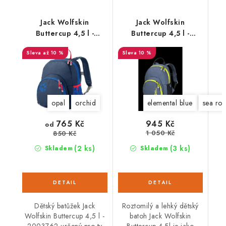
Jack Wolfskin
Jack Wolfskin
Buttercup 4,5 l -
Buttercup 4,5 l -
2003762
2003763
až 10 %
10 %
opal
orchid
elemental blue
sea ros
765 Kč
945 Kč
od
1 050 Kč
850 Kč
(2 ks)
(3 ks)
Skladem
Skladem
Dětský batůžek Jack
Roztomilý a lehký dětský
Wolfskin Buttercup 4,5 l -
batoh Jack Wolfskin
2003762 určený pro ty
Buttercup 4.5l je jako