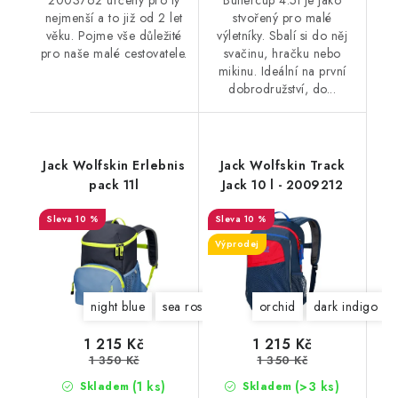
nejmenší a to již od 2 let
stvořený pro malé
věku. Pojme vše důležité
výletníky. Sbalí si do něj
pro naše malé cestovatele.
svačinu, hračku nebo
mikinu. Ideální na první
dobrodružství, do...
Jack Wolfskin Erlebnis
Jack Wolfskin Track
pack 11l
Jack 10 l - 2009212
10 %
10 %
Výprodej
night blue
sea rose
slate green
orchid
dark indigo
1 215 Kč
1 215 Kč
1 350 Kč
1 350 Kč
(1 ks)
(>3 ks)
Skladem
Skladem