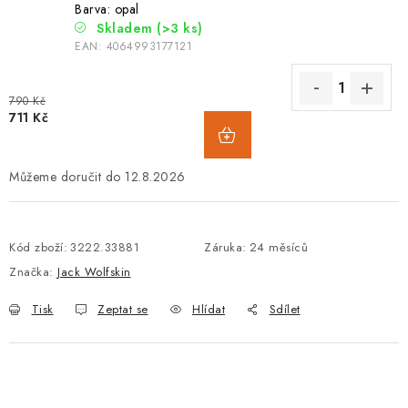
Barva: opal
Skladem
(>3 ks)
EAN:
4064993177121
790 Kč
711 Kč
12.8.2026
Kód zboží:
3222.33881
Záruka
:
24 měsíců
Značka:
Jack Wolfskin
Tisk
Zeptat se
Hlídat
Sdílet