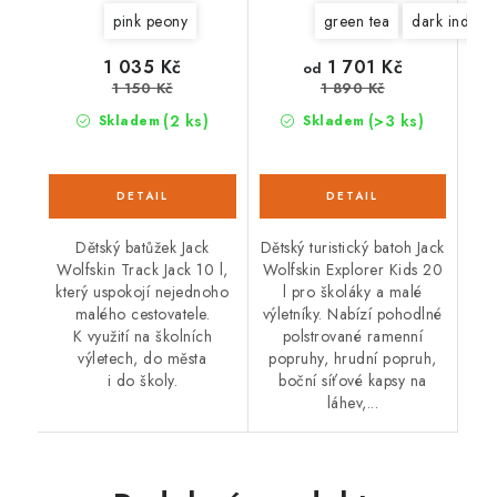
pink peony
green tea
dark indigo
1 701 Kč
1 035 Kč
od
1 150 Kč
1 890 Kč
(2 ks)
(>3 ks)
Skladem
Skladem
Dětský batůžek Jack
Dětský turistický batoh Jack
Wolfskin Track Jack 10 l,
Wolfskin Explorer Kids 20
který uspokojí nejednoho
l pro školáky a malé
malého cestovatele.
výletníky. Nabízí pohodlné
K využití na školních
polstrované ramenní
výletech, do města
popruhy, hrudní popruh,
i do školy.
boční síťové kapsy na
láhev,...