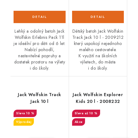
Lehký a odolný batoh Jack
Dětský batoh Jack Wolfskin
Wolfskin Erlebnis Pack 11l
Track Jack 10 l - 2009212
je ideální pro děti od 6 let.
který uspokojí nejednoho
Nabízí pohodlí,
malého cestovatele.
nastavitelné popruhy a
K využití na školních
dostatek prostoru na výlety
výletech, do města
i do školy.
i do školy.
Jack Wolfskin Track
Jack Wolfskin Explorer
Jack 10 l
Kids 20 l - 2008232
10 %
až 10 %
Výprodej
Akce