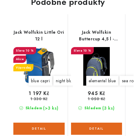
Podobné produkty
Jack Wolfskin Little Ori
Jack Wolfskin
12 l
Buttercup 4,5 l -
2003763
10 %
10 %
Akce
Výprodej
blue capri
night blue
grape leaf
elemental blue
orchid
sea ros
1 197 Kč
945 Kč
1 330 Kč
1 050 Kč
(>3 ks)
(3 ks)
Skladem
Skladem