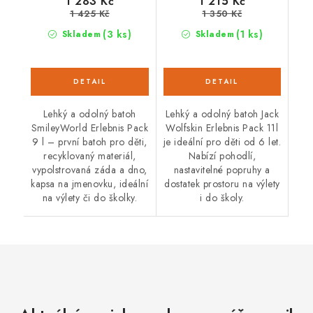
1 283 Kč
1 215 Kč
1 425 Kč
1 350 Kč
(3 ks)
(1 ks)
Skladem
Skladem
Lehký a odolný batoh
Lehký a odolný batoh Jack
SmileyWorld Erlebnis Pack
Wolfskin Erlebnis Pack 11l
9 l – první batoh pro děti,
je ideální pro děti od 6 let.
recyklovaný materiál,
Nabízí pohodlí,
vypolstrovaná záda a dno,
nastavitelné popruhy a
kapsa na jmenovku, ideální
dostatek prostoru na výlety
na výlety či do školky.
i do školy.