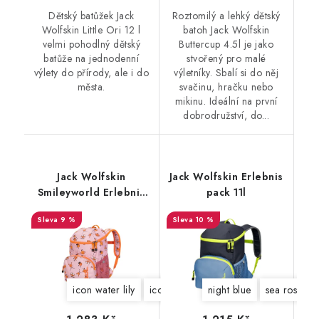
Dětský batůžek Jack
Roztomilý a lehký dětský
Wolfskin Little Ori 12 l
batoh Jack Wolfskin
velmi pohodlný dětský
Buttercup 4.5l je jako
batůže na jednodenní
stvořený pro malé
výlety do přírody, ale i do
výletníky. Sbalí si do něj
města.
svačinu, hračku nebo
mikinu. Ideální na první
dobrodružství, do...
Jack Wolfskin
Jack Wolfskin Erlebnis
Smileyworld Erlebnis
pack 11l
Pack 9l
9 %
10 %
icon water lily
icon mint leaf
night blue
sea rose