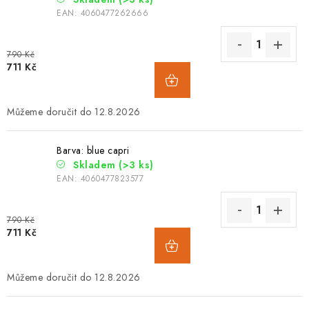
EAN:
4060477262666
790 Kč
711 Kč
12.8.2026
Barva: blue capri
Skladem
(>3 ks)
EAN:
4060477823577
790 Kč
711 Kč
12.8.2026