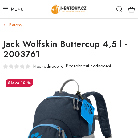
Přejít
Hleda
na
obsah
Batohy
VÝPRODEJ %
Jack Wolfskin Buttercup 4,5 l -
BATOHY
2003761
TAŠKY, KABELKY
Podrobnosti hodnocení
Neohodnoceno
CESTOVNÍ ZAVAZADLA
10 %
LEDVINKY
PENĚŽENKY
DOPLŇKY A PŘÍSLUŠENSTVÍ