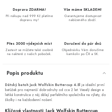
Doprava ZDARMA!
Vše máme SKLADEM!
Při nákupu nad 999 Kč platíme
Garantujeme dostupnost
dopravu my!
nabízeného zboží.
Přes 3000 výdejních míst
Doručení do pár dnů
Zastavit se můžete také osobně
Objednávku Vám doručíme
na nakteré z našich poboček.
kamkoliv po ČR a SK.
Popis produktu
Dětský batoh Jack Wolfskin Buttercup 4.5l
je ideální první
batůžek pro nejmenší dobrodruhy od cca 2 let. Veselý design a
lehká konstrukce z něj dělají perfektního společníka na výlety, do
školky i na každodenní nošení.
Klíčové vlastnosti: Jack Wolfskin Buttercup