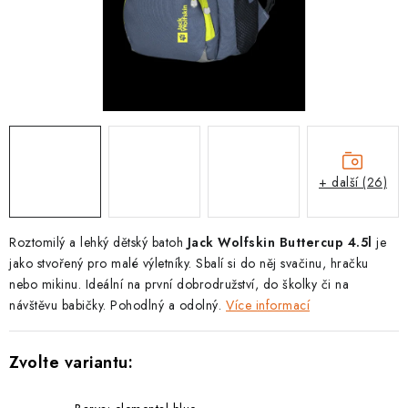
PODLE AKTIVITY
ZNAČKY
Doprava a platba
Vše o nákupu
Kontakty
Poradna
O nás
Blog
+ další (26)
Roztomilý a lehký dětský batoh
Jack Wolfskin Buttercup 4.5l
je
jako stvořený pro malé výletníky. Sbalí si do něj svačinu, hračku
nebo mikinu. Ideální na první dobrodružství, do školky či na
návštěvu babičky. Pohodlný a odolný.
Více informací