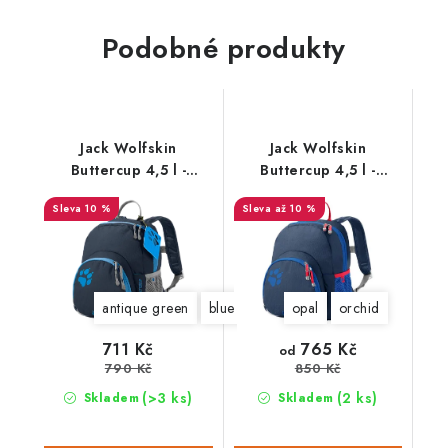
Podobné produkty
Jack Wolfskin
Jack Wolfskin
Buttercup 4,5 l -
Buttercup 4,5 l -
2003761
2003762
10 %
až 10 %
antique green
blue capri
opal
opal
orchid
765 Kč
711 Kč
od
790 Kč
850 Kč
(>3 ks)
(2 ks)
Skladem
Skladem