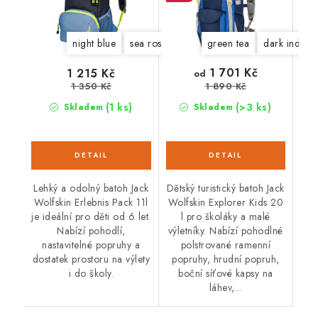
night blue
sea rose
slate green
green tea
dark indigo
1 701 Kč
1 215 Kč
od
1 350 Kč
1 890 Kč
(1 ks)
(>3 ks)
Skladem
Skladem
Lehký a odolný batoh Jack
Dětský turistický batoh Jack
Wolfskin Erlebnis Pack 11l
Wolfskin Explorer Kids 20
je ideální pro děti od 6 let.
l pro školáky a malé
Nabízí pohodlí,
výletníky. Nabízí pohodlné
nastavitelné popruhy a
polstrované ramenní
dostatek prostoru na výlety
popruhy, hrudní popruh,
i do školy.
boční síťové kapsy na
láhev,...