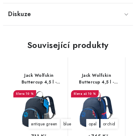
Diskuze
Související produkty
Jack Wolfskin
Jack Wolfskin
Buttercup 4,5 l -
Buttercup 4,5 l -
2003761
2003762
10 %
až 10 %
antique green
blue capri
opal
opal
orchid