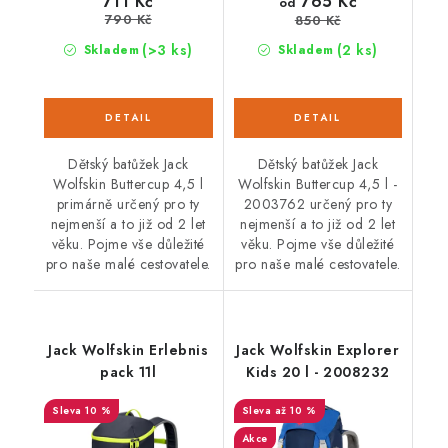
765 Kč
711 Kč
od
790 Kč
850 Kč
(>3 ks)
(2 ks)
Skladem
Skladem
Dětský batůžek Jack
Dětský batůžek Jack
Wolfskin Buttercup 4,5 l
Wolfskin Buttercup 4,5 l -
primárně určený pro ty
2003762 určený pro ty
nejmenší a to již od 2 let
nejmenší a to již od 2 let
věku. Pojme vše důležité
věku. Pojme vše důležité
pro naše malé cestovatele.
pro naše malé cestovatele.
Jack Wolfskin Erlebnis
Jack Wolfskin Explorer
pack 11l
Kids 20 l - 2008232
10 %
až 10 %
Akce