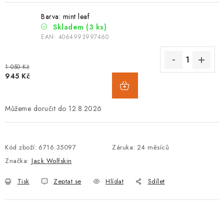
Barva: mint leaf
Skladem
(3 ks)
EAN:
4064993997460
1 050 Kč
945 Kč
12.8.2026
Kód zboží:
6716.35097
Záruka
:
24 měsíců
Značka:
Jack Wolfskin
Tisk
Zeptat se
Hlídat
Sdílet