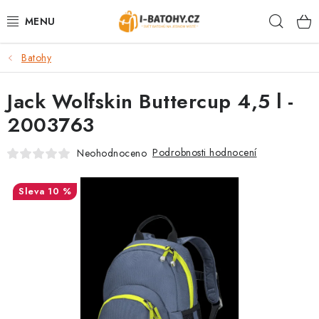
Přejít
Hleda
na
obsah
Batohy
VÝPRODEJ %
Jack Wolfskin Buttercup 4,5 l -
BATOHY
2003763
TAŠKY, KABELKY
Podrobnosti hodnocení
Neohodnoceno
CESTOVNÍ ZAVAZADLA
10 %
LEDVINKY
PENĚŽENKY
DOPLŇKY A PŘÍSLUŠENSTVÍ