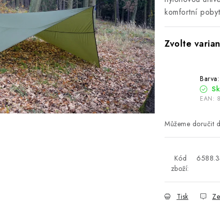
komfortní pobyt
Barva:
S
EAN:
Kód
6588.
zboží:
Tisk
Ze