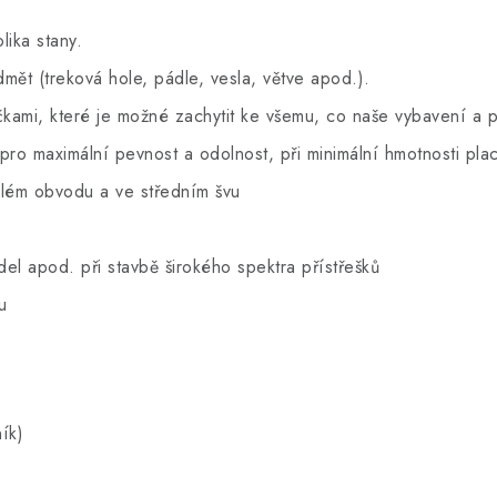
lika stany.
dmět (treková hole, pádle, vesla, větve apod.).
čkami, které je možné zachytit ke všemu, co naše vybavení a p
pro maximální pevnost a odolnost, při minimální hmotnosti plac
celém obvodu a ve středním švu
del apod. při stavbě širokého spektra přístřešků
u
ík)