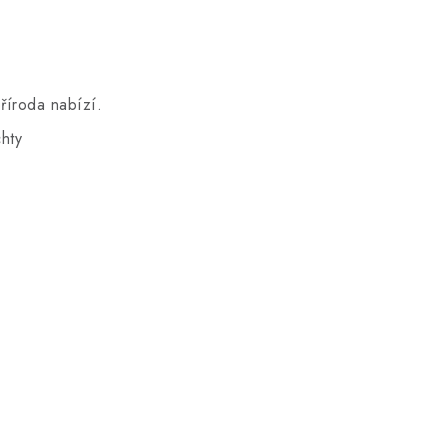
říroda nabízí.
hty