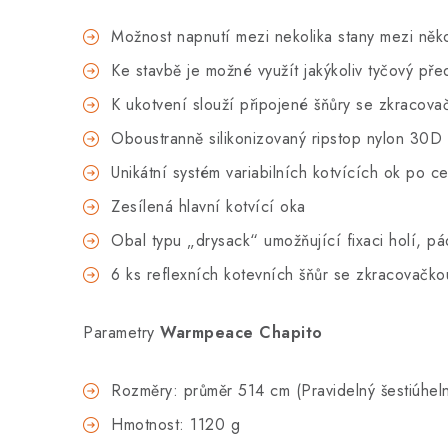
Možnost napnutí mezi nekolika stany
mezi něko
Ke stavbě je možné využít jakýkoliv tyčový pře
K ukotvení slouží připojené šňůry se zkracova
Oboustranně silikonizovaný ripstop nylon 30D 
Unikátní systém variabilních kotvících ok po 
Zesílená hlavní kotvící oka
Obal typu „drysack“ umožňující fixaci holí, pá
6 ks reflexních kotevních šňůr se zkracovačko
Parametry
Warmpeace Chapito
Rozměry: průměr 514 cm (Pravidelný šestiúheln
Hmotnost: 1120 g