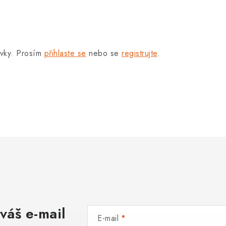
.
ěvky. Prosím
přihlaste se
nebo se
registrujte
.
váš e-mail
E-mail