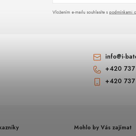
Vložením e-mailu souhlasíte s
podmínkami o
info
@
i-ba
+420 737
+420 737
kazníky
Mohlo by Vás zajímat