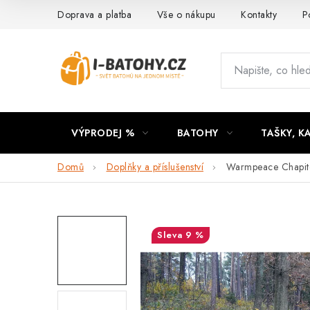
Přejít
Doprava a platba
Vše o nákupu
Kontakty
P
na
obsah
VÝPRODEJ %
BATOHY
TAŠKY, K
Domů
Doplňky a příslušenství
Warmpeace Chapit
9 %