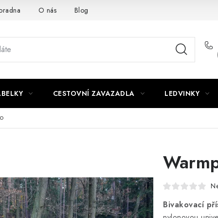
oradna
O nás
Blog
ABELKY
CESTOVNÍ ZAVAZADLA
LEDVINKY
o
Warmp
N
Bivakovací př
nylonovou unive