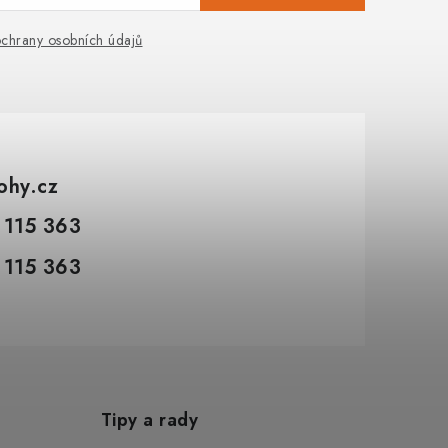
chrany osobních údajů
tohy.cz
 115 363
 115 363
Tipy a rady