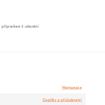
v přípravkem k utěsnění.
Warmpeace
Doplňky a příslušenství